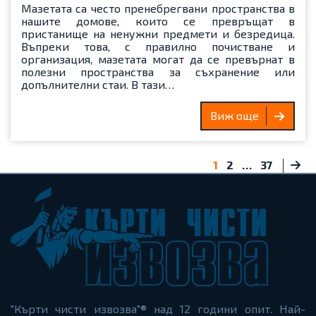
Мазетата са често пренебрегвани пространства в
нашите домове, които се превръщат в
пристанище на ненужни предмети и безредица.
Въпреки това, с правилно почистване и
организация, мазетата могат да се превърнат в
полезни пространства за съхранение или
допълнителни стаи. В тази…
Виж още
Разделяне
1
2
…
37
на
публикациите
на
страници
"Кърти чисти извозва"® над 12 години опит. Най-