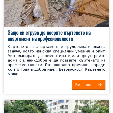
Защо си струва да поерите къртенето на
апартамент на професионалисти
Къртенето на апартамент е трудоемка и опасна
задача, която изисква специални умения и опит.
Ако планирате да ремонтирате или преустроите
дома си, най-добре е да поемете къртенето на
професионалисти. Ето няколко причини, поради
които това е добра идея: Безопасност: Къртенето
може…
Виж още