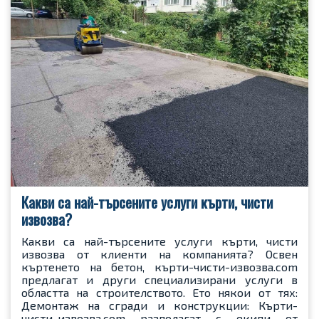
Какви са най-търсените услуги кърти, чисти
извозва?
Какви са най-търсените услуги кърти, чисти
извозва от клиенти на компанията? Освен
къртенето на бетон, кърти-чисти-извозва.com
предлагат и други специализирани услуги в
областта на строителството. Ето някои от тях:
Демонтаж на сгради и конструкции: Кърти-
чисти-извозва.com разполагат с екипи от