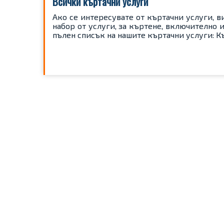
Всички къртачни услуги
Ако се интересувате от къртачни услуги, в
набор от услуги, за къртене, включително и
пълен списък на нашите къртачни услуги: К
Разделяне
на
публикациите
на
страници