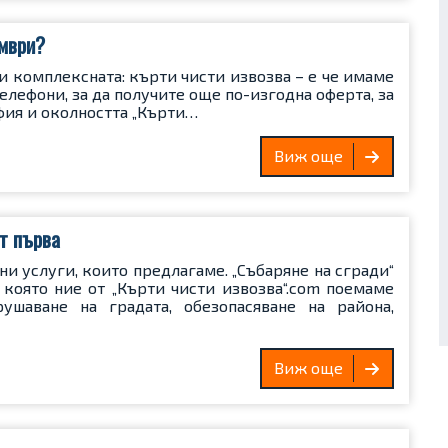
ември?
и комплексната: кърти чисти извозва – е че имаме
елефони, за да получите още по-изгодна оферта, за
фия и околността „Кърти…
Виж още
т първа
ни услуги, които предлагаме. „Събаряне на сгради“
и която ние от „Кърти чисти извозва“.com поемаме
ушаване на градата, обезопасяване на района,
Виж още