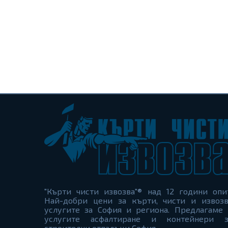
"Кърти чисти извозва"® над 12 години опи
Най-добри цени за кърти, чисти и извозв
услугите за София и региона. Предлагаме 
услугите асфалтиране и контейнери з
строителни отпадъци София.