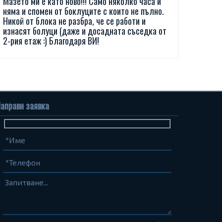
Мазето ми е като ново!!! Само няколко часа и
няма и спомен от боклуците с които не пълно.
Никой от блока не разбра, че се работи и
изнасят болуци (даже и досадната съседка от
2-рия етаж :) Благодаря ВИ!
аправи заявка
Име
Телефон
Запитване...
(задължително)
(задължително)