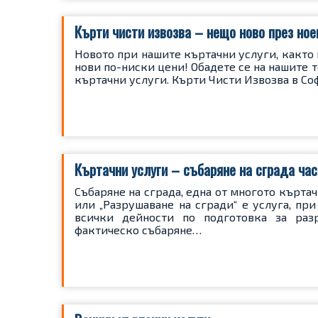
Кърти чисти извозва – нещо ново през но
Новото при нашите къртачни услуги, както 
нови по-ниски цени! Обадете се на нашите т
къртачни услуги. Кърти Чисти Извозва в Со
Къртачни услуги – събаряне на сграда час
Събаряне на сграда, една от многото къртач
или „Разрушаване на сгради“ е услуга, пр
всички дейности по подготовка за разр
фактическо събаряне…