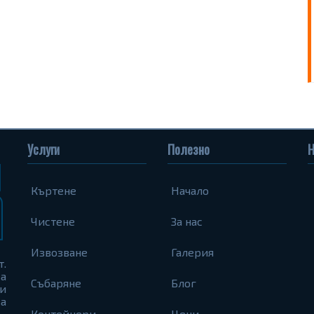
Услуги
Полезно
Н
Къртене
Начало
Чистене
За нас
Извозване
Галерия
т.
а
Събаряне
Блог
и
а
Контейнери
Цени