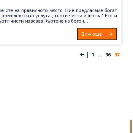
ие сте на правилното място. Ние предлагаме богат
 комплексната услуга „кърти чисти извозва“. Ето и
ърти чисти извозва Къртене на бетон…
Виж още
1
…
36
37