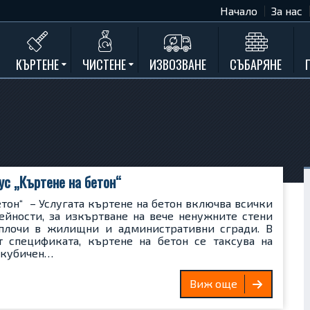
Начало
За нас
КЪРТЕНЕ
ЧИСТЕНЕ
ИЗВОЗВАНЕ
СЪБАРЯНЕ
Къртене на бетон
Почистване на мазета и тавани
Къртене на стени
Къртене на баня
Къртене на кухня
ус „Къртене на бетон“
Къртене замазки и мозайки
етон“ – Услугата къртене на бетон включва всички
Къртене комин
ейности, за изкъртване на вече ненужните стени
плочи в жилищни и административни сгради. В
Къртене на асфалт
т спецификата, къртене на бетон се таксува на
Къртене на дограма и подпрозорец
 кубичен…
Къртене на дюшеме
Виж още