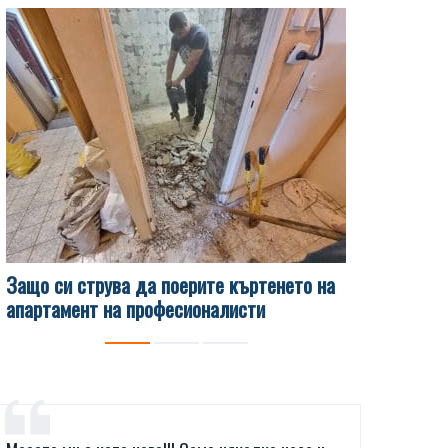
Защо си струва да поерите къртенето на
Какви са 
апартамент на професионалисти
чисти изв