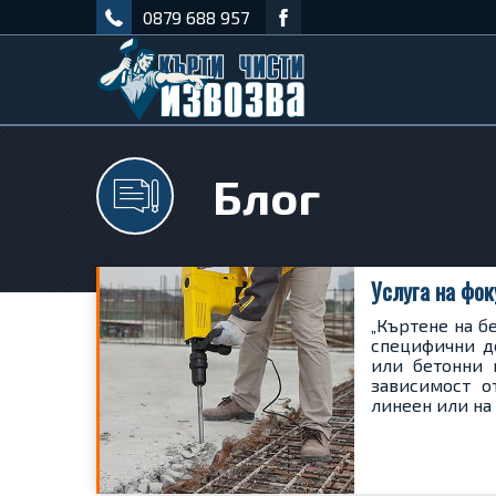
0879 688 957
Блог
Услуга на фок
„Къртене на б
специфични д
или бетонни 
зависимост о
линеен или на