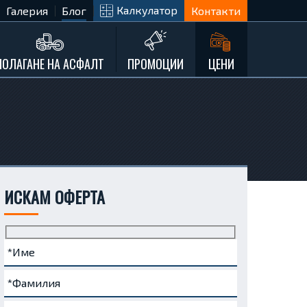
Калкулатор
Галерия
Блог
Контакти
ПОЛАГАНЕ НА АСФАЛТ
ПРОМОЦИИ
ЦЕНИ
ИСКАМ ОФЕРТА
Име
Фамилия
Телефон
e-
Запитване...
(задължително)
(задължително)
(задължително)
mail