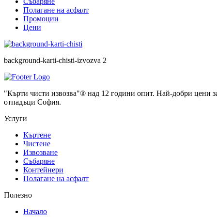
Събаряне
Полагане на асфалт
Промоции
Цени
background-karti-chisti-izvozva 2
"Кърти чисти извозва"® над 12 години опит. Най-добри цени за
отпадъци София.
Услуги
Къртене
Чистене
Извозване
Събаряне
Контейнери
Полагане на асфалт
Полезно
Начало