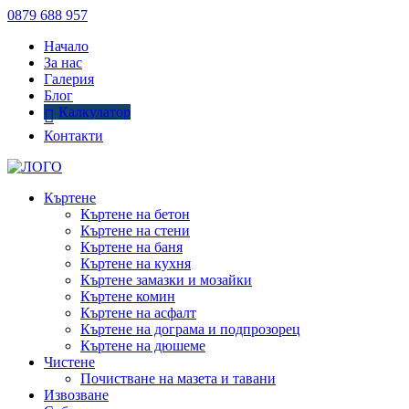
0879 688 957
Начало
За нас
Галерия
Блог
Калкулатор
Контакти
Къртене
Къртене на бетон
Къртене на стени
Къртене на баня
Къртене на кухня
Къртене замазки и мозайки
Къртене комин
Къртене на асфалт
Къртене на дограма и подпрозорец
Къртене на дюшеме
Чистене
Почистване на мазета и тавани
Извозване