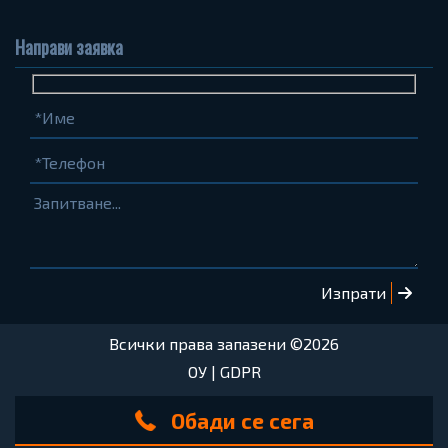
Направи заявка
Име
Телефон
Запитване...
(задължително)
(задължително)
Всички права запазени ©2026
ОУ
|
GDPR
Обади се сега