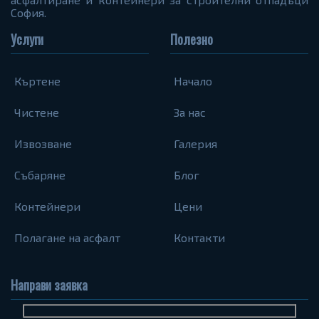
София.
Услуги
Полезно
Къртене
Начало
Чистене
За нас
Извозване
Галерия
Събаряне
Блог
Контейнери
Цени
Полагане на асфалт
Контакти
Направи заявка
Име
Телефон
Запитване...