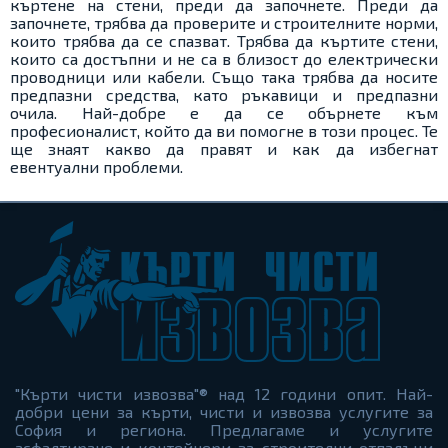
къртене на стени, преди да започнете. Преди да
започнете, трябва да проверите и строителните норми,
които трябва да се спазват. Трябва да къртите стени,
които са достъпни и не са в близост до електрически
проводници или кабели. Също така трябва да носите
предпазни средства, като ръкавици и предпазни
очила. Най-добре е да се обърнете към
професионалист, който да ви помогне в този процес. Те
ще знаят какво да правят и как да избегнат
евентуални проблеми.
"Кърти чисти извозва"® над 12 години опит. Най-
добри цени за кърти, чисти и извозва услугите за
София и региона. Предлагаме и услугите
асфалтиране и контейнери за строителни отпадъци