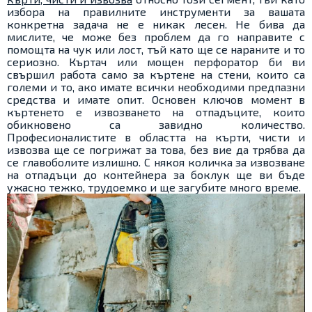
избора на правилните инструменти за вашата
конкретна задача не е никак лесен. Не бива да
мислите, че може без проблем да го направите с
помощта на чук или лост, тъй като ще се нараните и то
сериозно. Къртач или мощен перфоратор би ви
свършил работа само за къртене на стени, които са
големи и то, ако имате всички необходими предпазни
средства и имате опит. Основен ключов момент в
къртенето е извозването на отпадъците, които
обикновено са завидно количество.
Професионалистите в областта на кърти, чисти и
извозва ще се погрижат за това, без вие да трябва да
се главоболите излишно. С някоя количка за извозване
на отпадъци до контейнера за боклук ще ви бъде
ужасно тежко, трудоемко и ще загубите много време.