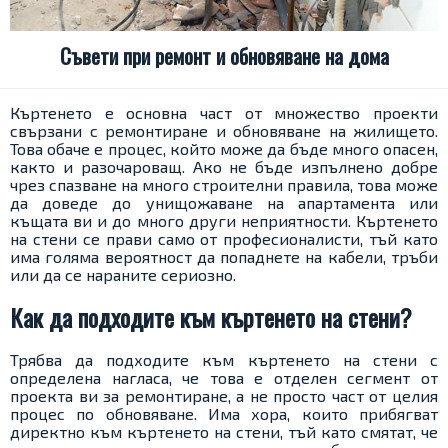
Съвети при ремонт и обновяване на дома
Къртенето е основна част от множество проекти
свързани с ремонтиране и обновяване на жилището.
Това обаче е процес, който може да бъде много опасен,
както и разочароващ. Ако не бъде изпълнено добре
чрез спазване на много строителни правила, това може
да доведе до унищожаване на апартамента или
къщата ви и до много други неприятности. Къртенето
на стени се прави само от професионалисти, тъй като
има голяма вероятност да попаднете на кабели, тръби
или да се нараните сериозно.
Как да подходите към къртенето на стени?
Трябва да подходите към къртенето на стени с
определена нагласа, че това е отделен сегмент от
проекта ви за ремонтиране, а не просто част от целия
процес по обновяване. Има хора, които прибягват
директно към къртенето на стени, тъй като смятат, че