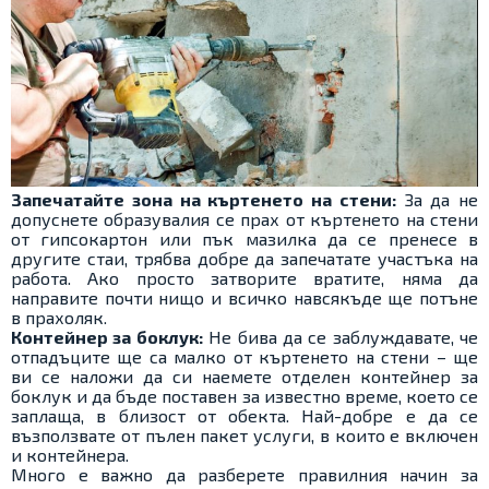
Запечатайте зона на къртенето на стени:
За да не
допуснете образувалия се прах от къртенето на стени
от гипсокартон или пък мазилка да се пренесе в
другите стаи, трябва добре да запечатате участъка на
работа. Ако просто затворите вратите, няма да
направите почти нищо и всичко навсякъде ще потъне
в прахоляк.
Контейнер за боклук:
Не бива да се заблуждавате, че
отпадъците ще са малко от къртенето на стени – ще
ви се наложи да си наемете отделен контейнер за
боклук и да бъде поставен за известно време, което се
заплаща, в близост от обекта. Най-добре е да се
възползвате от пълен пакет услуги, в които е включен
и контейнера.
Много е важно да разберете правилния начин за