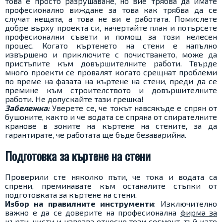
това е просто разрушаване, но вие трябва да имате
професионално виждане за това как трябва да се
случат нещата, а това не ви е работата. Помислете
добре върху проекта си, начертайте план и потърсете
професионални съвети и помощ за този нелесен
процес. Когато къртенето на стени е напълно
извършено и приключите с почистването, може да
пристъпите към довършителните работи. Твърде
много проекти се провалят когато срещнат проблеми
по време на фазата на къртене на стени, преди да се
премине към строителството и довършителните
работи. Не допускайте тази грешка!
Забележка:
Уверете се, че токът навсякъде е спрян от
бушоните, както и че водата се спряна от спирателните
кранове в зоните на къртене на стените, за да
гарантирате, че работата ще бъде безаварийна.
Подготовка за къртене на стени
Проверили сте няколко пъти, че тока и водата са
спрени, преминавате към останалите стъпки от
подготовката за къртене на стени.
Избор на правилните инструменти
: Изключително
важно е да се доверите на професионална
фирма за
кърти, чисти и извозва
относно този сегмент, тъй като