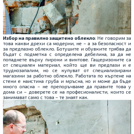
Избор на правилно защитено облекло
: Не говорим за
това какви дрехи са модерни, не – а за безопасност и
за предпазно облекло. Ботушите и обувките трябва да
бъдат с подметка с определена дебелина, за да не
попаднете върху пирони и винтове. Гащеризоните са
от специален материал, който ще ви предпази и е
труднозапалим, но се купуват от специализирани
магазини за работно облекло. Работата по къртене на
стени е наистина груба и мръсна, но и може да бъде
много опасна – не препоръчваме да правите това у
дома си – доверете се на професионалисти, които се
занимават само с това – те знаят как.