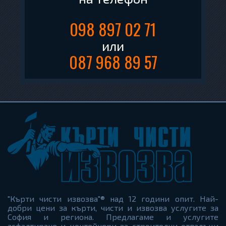
098 897 02 71
или
087 968 89 57
"Кърти чисти извозва"® над 12 години опит. Най-
добри цени за кърти, чисти и извозва услугите за
София и региона. Предлагаме и услугите
асфалтиране и контейнери за строителни отпадъци