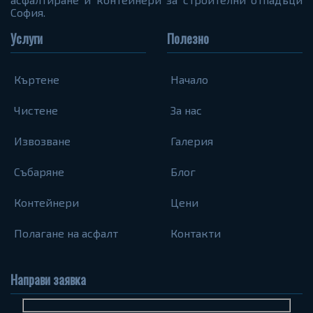
София.
Услуги
Полезно
Къртене
Начало
Чистене
За нас
Извозване
Галерия
Събаряне
Блог
Контейнери
Цени
Полагане на асфалт
Контакти
Направи заявка
Име
Телефон
Запитване...