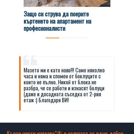
Защо си струва да поерите
Какви 
къртенето на апартамент на
кърти, 
професионалисти
Мазето ми е като ново!!! Само няколко
часа и няма и спомен от боклуците с
които не пълно. Никой от блока не
разбра, че се работи и изнасят болуци
(даже и досадната съседка от 2-рия
етаж :) Благодаря ВИ!
„Кърти чисти извозва”® е услугата за едно добро