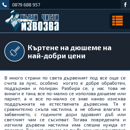
0879 688 957
Къртене на дюшеме на
най-добри цени
В много страни по света дървеният под все още се
счита за лукс, особено когато е добре обработен,
поддържан и полиран. Разбира се, у нас това не
винаги е така, все по-малко се използва дюшеме или
паркет, а и все по-малко се знае какво изисква
поддръжката на естествената дървесина. Тя е
сравнително скъпа настилка, а не обича влагата и
забвението, с годините дори здравият дъб или
светлият чам се съсипват. Тогава повредената и
изгнила дървена настилка има спешна нужда от
подмяна. Тук ние можем да ви бъдем изключително