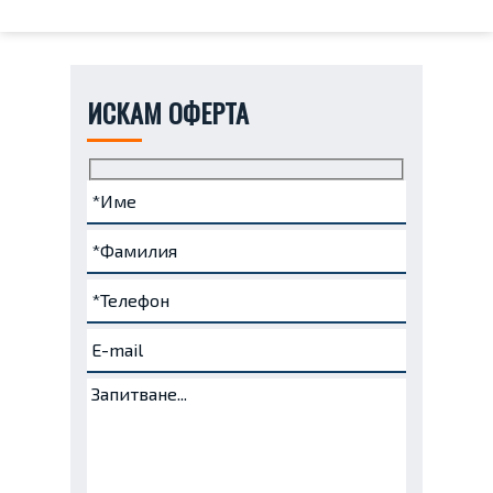
ИСКАМ ОФЕРТА
Име
Фамилия
Телефон
e-
Запитване...
(задължително)
(задължително)
(задължително)
mail