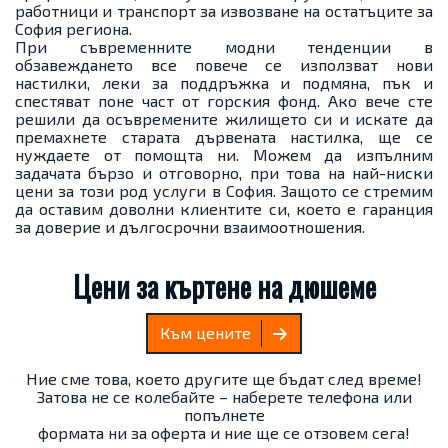
работници и транспорт за извозване на остатъците за
София региона.
При съвременните модни тенденции в
обзавеждането все повече се използват нови
настилки, леки за поддръжка и подмяна, пък и
спестяват поне част от горския фонд. Ако вече сте
решили да осъвремените жилището си и искате да
премахнете старата дървената настилка, ще се
нуждаете от помощта ни. Можем да изпълним
задачата бързо и отговорно, при това на най-ниски
цени за този род услуги в София. Защото се стремим
да оставим доволни клиентите си, което е гаранция
за доверие и дългосрочни взаимоотношения.
Цени за къртене на дюшеме
Към цените
Ние сме това, което другите ще бъдат след време!
Затова не се колебайте – наберете телефона или
попълнете
формата ни за оферта и ние ще се отзовем сега!