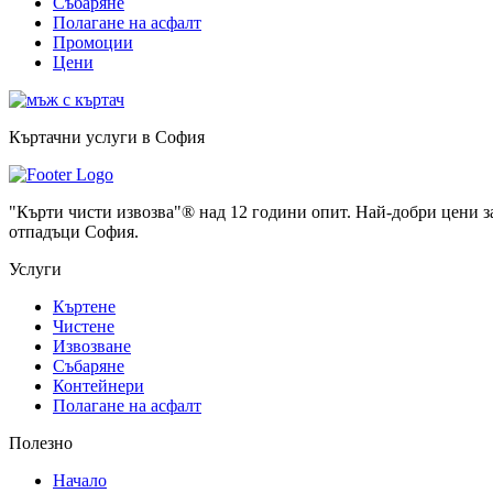
Събаряне
Полагане на асфалт
Промоции
Цени
Къртачни услуги в София
"Кърти чисти извозва"® над 12 години опит. Най-добри цени за
отпадъци София.
Услуги
Къртене
Чистене
Извозване
Събаряне
Контейнери
Полагане на асфалт
Полезно
Начало