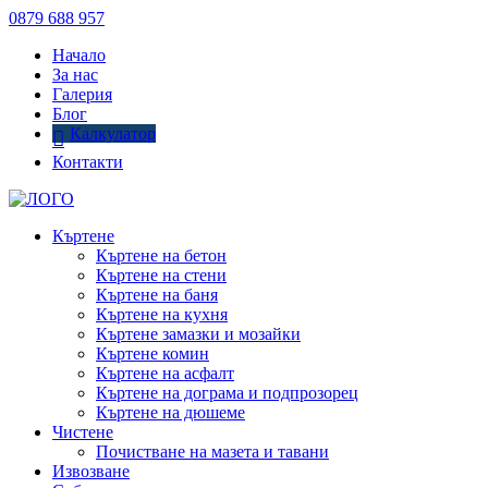
0879 688 957
Начало
За нас
Галерия
Блог
Калкулатор
Контакти
Къртене
Къртене на бетон
Къртене на стени
Къртене на баня
Къртене на кухня
Къртене замазки и мозайки
Къртене комин
Къртене на асфалт
Къртене на дограма и подпрозорец
Къртене на дюшеме
Чистене
Почистване на мазета и тавани
Извозване