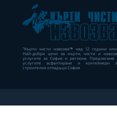
"Кърти чисти извозва"® над 12 години опи
Най-добри цени за кърти, чисти и извозв
услугите за София и региона. Предлагаме 
услугите асфалтиране и контейнери з
строителни отпадъци София.