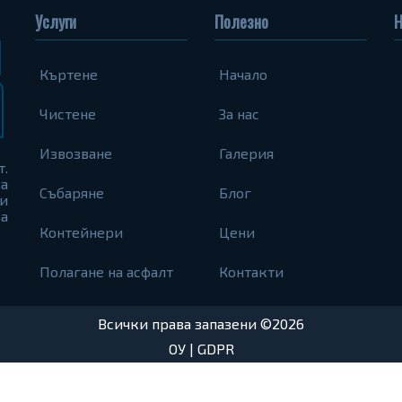
Услуги
Полезно
Н
Къртене
Начало
Чистене
За нас
Извозване
Галерия
т.
а
Събаряне
Блог
и
а
Контейнери
Цени
Полагане на асфалт
Контакти
Всички права запазени ©2026
ОУ
|
GDPR