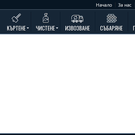
Начало
За нас
КЪРТЕНЕ
ЧИСТЕНЕ
ИЗВОЗВАНЕ
СЪБАРЯНЕ
Къртене на бетон
Почистване на мазета и тавани
Къртене на стени
Къртене на баня
Къртене на кухня
Къртене замазки и мозайки
Къртене комин
Къртене на асфалт
Къртене на дограма и подпрозорец
Къртене на дюшеме