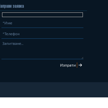
аправи заявка
Име
Телефон
Запитване...
(задължително)
(задължително)