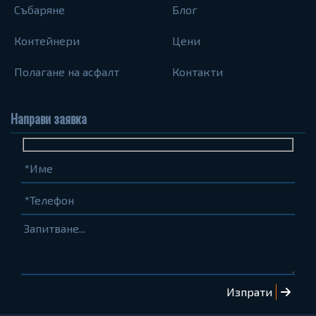
Събаряне
Блог
Контейнери
Цени
Полагане на асфалт
Контакти
Направи заявка
Име
Телефон
Запитване...
(задължително)
(задължително)