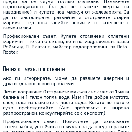
преди да се случи голямо счупване. Изключете
водоснабдяването (за да не станете жертва на
наводнение) и купете нов маркуч от железарията. За
да го инсталирате, развийте и отстранете стария
маркуч, след това завийте новия и го затегнете с
гаечен ключ.
Професионален съвет: Купете стоманени сплетени
маркучи – те са по-скъпи, но и по-издръжливи, казва
Реймънд П. Винзант, майстор водопроводчик за Roto-
Rooter.
Петна от мухъл по стените
Ако ги игнорирате: Може да развиете алергии и
други здравословни проблеми.
Лесно поправяне: Отстранете мухъла със смес от 1 чаша
белина и 1 галон топла вода. Измийте добре мястото,
след това изплакнете с чиста вода. Когато петното е
сухо, пребоядисайте. (Ако проблемът е широко
разпространен, консултирайте се с експерт.)
Професионален съвет: Помислете да използвате
латексна боя, устойчива на мухъл, за да предотвратите
по-нататъшен растеж на микроорганизми, казва Ерик