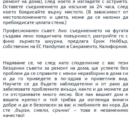
ремонт на дома), след което я изгладете с острието.
Оставете съединението да изсъхне за 24 часа, след
което боядисайте върху мястото. (В зависимост от
местоположението и цвета, може да се наложи да
пребоядисате цялата стена.)
Професионален съвет: Ако съединението на фугата
създава леко повдигната повърхност, разтрийте го с
фино зърнеста шкурка, предлага Ерик Нейбър,
собственик на EC Handyman в Сакраменто, Калифорния.
Надяваме се, че след като споделихме с вас тези
безценни съвети за ремонт на дома, ще успеете без
проблем да се справите с някои неразбории в дома си
и да го приведете в по-здрав и приветлив вид.
Научете се да бъдете наблюдателни и от рано да
забелязвате проблемите вкъщи, както и да можете да
ги отстранявате много лесно. Все пак вашият дом е
вашата крепост и той трябва да изглежда винаги
добре и да е безопасен за вас и любимите ви хора. Да
сте „бързи, смели, сръчни“ – това е незаменимо
качество!