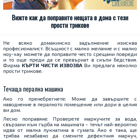
Вижте как да поправите нещата в дома с тези
прости трикове
Не всяко домакинско задължение изисква
професионалист. Всъщност с малко желание и с малко
ноу-хау можете да поправите често срещани повреди
и то още преди да се превърнат в скъпи бедствия.
Фирма
КЪРТИ ЧИСТИ ИЗВОЗВА
Ви предлага няколко
прости трикове.
Течаща перална машина
Ако го пренебрегнете: Може да завършите с
наводнение в пералното помещение или дори в целия
ви дом.
Лесно поправяне: Проверете маркучите за вода,
свързани към гърба на машината – течът най-вероятно
идва от малка пукнатина в гумата. Ако е така, ще
трябва незабавно да смените дефектния маркуч,