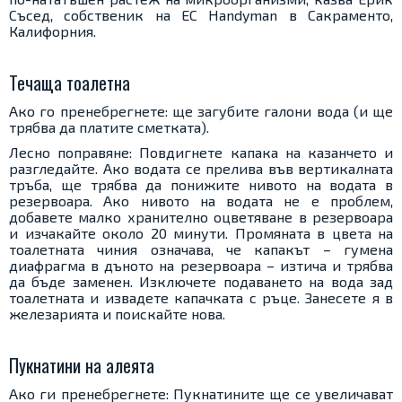
Съсед, собственик на EC Handyman в Сакраменто,
Калифорния.
Течаща тоалетна
Ако го пренебрегнете: ще загубите галони вода (и ще
трябва да платите сметката).
Лесно поправяне: Повдигнете капака на казанчето и
разгледайте. Ако водата се прелива във вертикалната
тръба, ще трябва да понижите нивото на водата в
резервоара. Ако нивото на водата не е проблем,
добавете малко хранително оцветяване в резервоара
и изчакайте около 20 минути. Промяната в цвета на
тоалетната чиния означава, че капакът – гумена
диафрагма в дъното на резервоара – изтича и трябва
да бъде заменен. Изключете подаването на вода зад
тоалетната и извадете капачката с ръце. Занесете я в
железарията и поискайте нова.
Пукнатини на алеята
Ако ги пренебрегнете: Пукнатините ще се увеличават