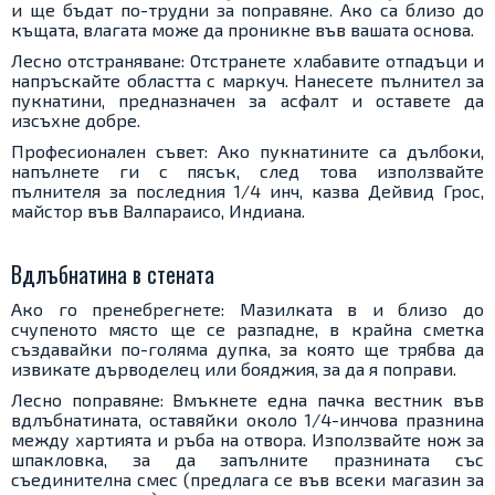
и ще бъдат по-трудни за поправяне. Ако са близо до
къщата, влагата може да проникне във вашата основа.
Лесно отстраняване: Отстранете хлабавите отпадъци и
напръскайте областта с маркуч. Нанесете пълнител за
пукнатини, предназначен за асфалт и оставете да
изсъхне добре.
Професионален съвет: Ако пукнатините са дълбоки,
напълнете ги с пясък, след това използвайте
пълнителя за последния 1/4 инч, казва Дейвид Грос,
майстор във Валпараисо, Индиана.
Вдлъбнатина в стената
Ако го пренебрегнете: Мазилката в и близо до
счупеното място ще се разпадне, в крайна сметка
създавайки по-голяма дупка, за която ще трябва да
извикате дърводелец или бояджия, за да я поправи.
Лесно поправяне: Вмъкнете една пачка вестник във
вдлъбнатината, оставяйки около 1/4-инчова празнина
между хартията и ръба на отвора. Използвайте нож за
шпакловка, за да запълните празнината със
съединителна смес (предлага се във всеки магазин за