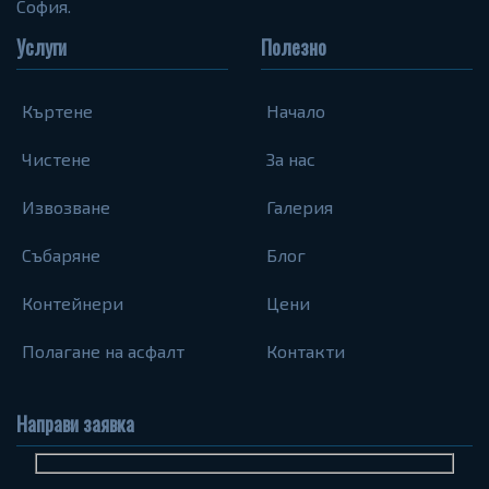
София.
Услуги
Полезно
Къртене
Начало
Чистене
За нас
Извозване
Галерия
Събаряне
Блог
Контейнери
Цени
Полагане на асфалт
Контакти
Направи заявка
Име
Телефон
Запитване...
(задължително)
(задължително)