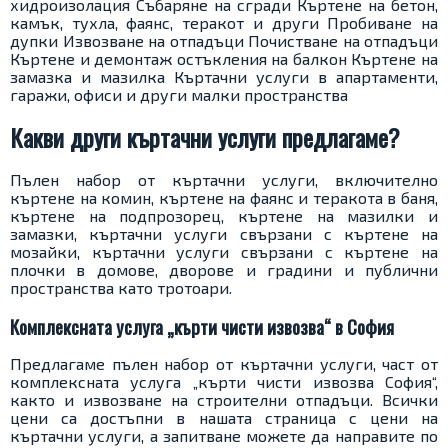
хидроизолация Събаряне на сгради Къртене на бетон,
камък, тухла, фаянс, теракот и други Пробиване на
дупки Извозване на отпадъци Почистване на отпадъци
Къртене и демонтаж остъкления на балкон Къртене на
замазка и мазилка Къртачни услуги в апартаменти,
гаражи, офиси и други малки пространства
Какви други къртачни услуги предлагаме?
Пълен набор от къртачни услуги, включително
къртене на комин, къртене на фаянс и теракота в баня,
къртене на подпрозорец, къртене на мазилки и
замазки, къртачни услуги свързани с къртене на
мозайки, къртачни услуги свързани с къртене на
плочки в домове, дворове и градини и публични
пространства като тротоари.
Комплексната услуга „кърти чисти извозва“ в София
Предлагаме пълен набор от къртачни услуги, част от
комплексната услуга „кърти чисти извозва София“,
както и извозване на строителни отпадъци. Всички
цени са достъпни в нашата страница с цени на
къртачни услуги, а запитване можете да направите по