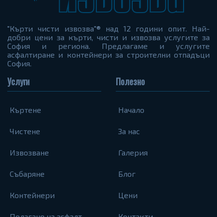
"Кърти чисти извозва"® над 12 години опит. Най-
добри цени за кърти, чисти и извозва услугите за
София и региона. Предлагаме и услугите
асфалтиране и контейнери за строителни отпадъци
София.
Услуги
Полезно
Къртене
Начало
Чистене
За нас
Извозване
Галерия
Събаряне
Блог
Контейнери
Цени
Полагане на асфалт
Контакти