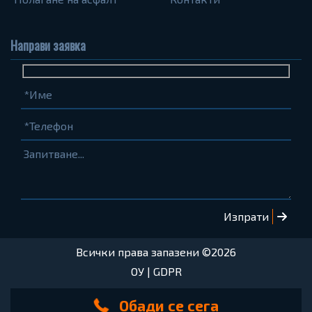
Направи заявка
Име
Телефон
Запитване...
(задължително)
(задължително)
Всички права запазени ©2026
ОУ
|
GDPR
Обади се сега