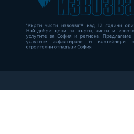
"Кърти чисти извозва"® над 12 години опи
Най-добри цени за кърти, чисти и извозв
услугите за София и региона. Предлагаме 
услугите асфалтиране и контейнери з
строителни отпадъци София.