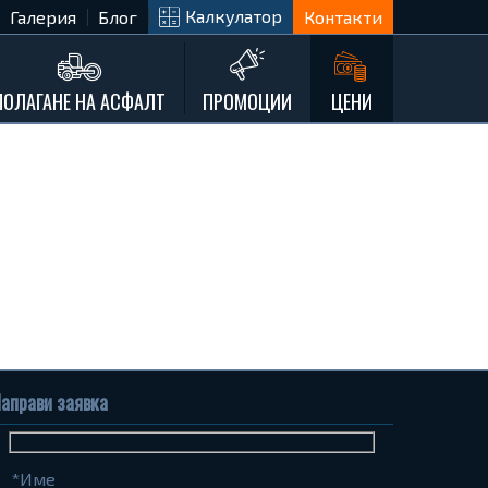
Калкулатор
Галерия
Блог
Контакти
ПОЛАГАНЕ НА АСФАЛТ
ПРОМОЦИИ
ЦЕНИ
аправи заявка
Име
Телефон
Запитване...
(задължително)
(задължително)