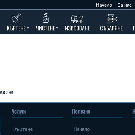
Начало
За нас
КЪРТЕНЕ
ЧИСТЕНЕ
ИЗВОЗВАНЕ
СЪБАРЯНЕ
Къртене на бетон
Почистване на мазета и тавани
Къртене на стени
Къртене на баня
Къртене на кухня
Къртене замазки и мозайки
Къртене комин
радина
Къртене на асфалт
Къртене на дограма и подпрозорец
Услуги
Полезно
Н
Къртене на дюшеме
Къртене
Начало