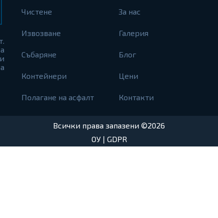
Чистене
За нас
Извозване
Галерия
т.
а
Събаряне
Блог
и
а
Контейнери
Цени
Полагане на асфалт
Контакти
Всички права запазени ©2026
ОУ
|
GDPR