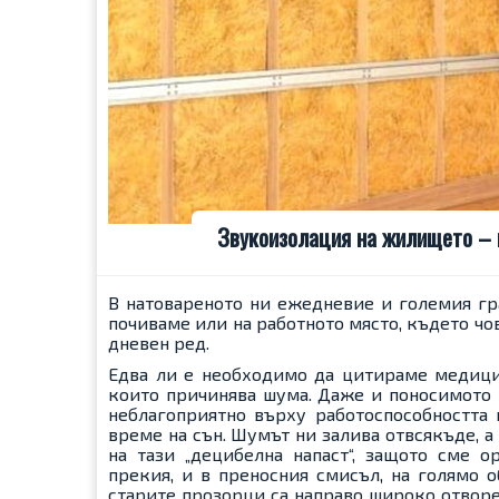
Звукоизолация на жилището – к
В натовареното ни ежедневие и големия гр
почиваме или на работното място, където чов
дневен ред.
Едва ли е необходимо да цитираме медици
които причинява шума. Даже и поносимото н
неблагоприятно върху работоспособността 
време на сън. Шумът ни залива отвсякъде, 
на тази „децибелна напаст“, защото сме 
прекия, и в преносния смисъл, на голямо 
старите прозорци са направо широко отворен