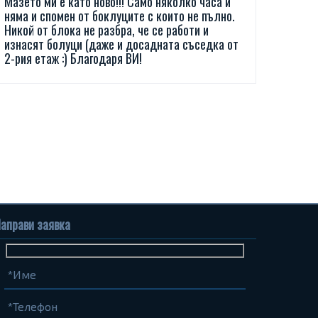
Мазето ми е като ново!!! Само няколко часа и
няма и спомен от боклуците с които не пълно.
Никой от блока не разбра, че се работи и
изнасят болуци (даже и досадната съседка от
2-рия етаж :) Благодаря ВИ!
аправи заявка
Име
Телефон
Запитване...
(задължително)
(задължително)