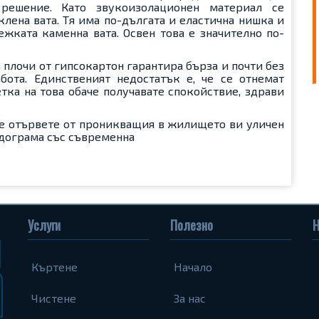
решение. Като звукоизолационен материал се
лена вата. Тя има по-дългата и еластична нишка и
жката каменна вата. Освен това е значително по-
 плочи от гипсокартон гарантира бърза и почти без
ота. Единственият недостатък е, че се отнемат
тка на това обаче получавате спокойствие, здрави
се отървете от проникващия в жилището ви уличен
 дограма със съвременна
Услуги
Полезно
Н
Къртене
Начало
Чистене
За нас