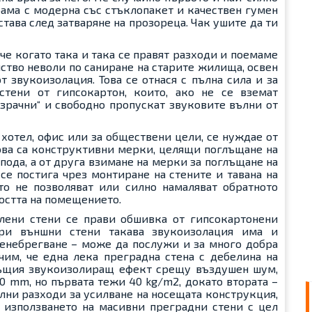
рама с модерна със стъклопакет и качествен гумен
става след затваряне на прозореца. Чак ушите да ти
че когато така и така се правят разходи и поемаме
ство неволи по саниране на старите жилища, освен
 звукоизолация. Това се отнася с пълна сила и за
стени от гипсокартон, които, ако не се вземат
озрачни“ и свободно пропускат звуковите вълни от
 хотел, офис или за обществени цели, се нуждае от
това са конструктивни мерки, целящи поглъщане на
пода, а от друга взимане на мерки за поглъщане на
се постига чрез монтиране на стените и тавана на
о не позволяват или силно намаляват обратното
остта на помещението.
лени стени се прави обшивка от гипсокартонени
при външни стени такава звукоизолация има и
ренебрегване – може да послужи и за много добра
чим, че една лека преградна стена с дебелина на
ъщия звукоизолиращ ефект срещу въздушен шум,
80 mm, но първата тежи 40 kg/m2, докато втората –
лни разходи за усилване на носещата конструкция,
 използването на масивни преградни стени с цел