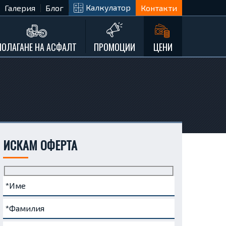
Калкулатор
Галерия
Блог
Контакти
ПОЛАГАНЕ НА АСФАЛТ
ПРОМОЦИИ
ЦЕНИ
ИСКАМ ОФЕРТА
Име
Фамилия
Телефон
e-
Запитване...
(задължително)
(задължително)
(задължително)
mail