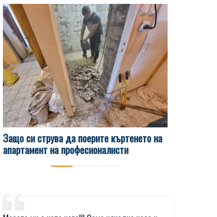
Защо си струва да поерите къртенето на
Какви са 
апартамент на професионалисти
чисти изв