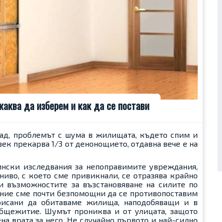
аква да изберем и как да се постави
ад, проблемът с шума в жилищата, където спим и
ек прекарва 1/3 от денонощието, отдавна вече е на
нски изследвания за непоправимите увреждания,
иво, с което сме привикнали, се отразява крайно
и възможностите за възстановяване на силите по
а ние сме почти безпомощни да се противопоставим
орисани да обитаваме жилища, наподобяващи и в
общежитие. Шумът прониква и от улицата, защото
а врата за него. Не случайно първото и най-силно