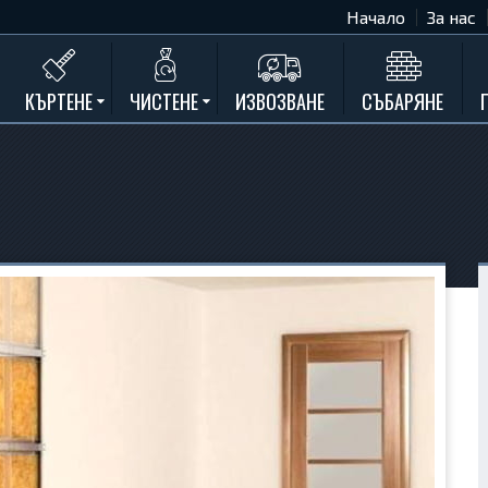
Начало
За нас
КЪРТЕНЕ
ЧИСТЕНЕ
ИЗВОЗВАНЕ
СЪБАРЯНЕ
Къртене на бетон
Почистване на мазета и тавани
Къртене на стени
Къртене на баня
Къртене на кухня
Къртене замазки и мозайки
Къртене комин
Къртене на асфалт
Къртене на дограма и подпрозорец
Къртене на дюшеме