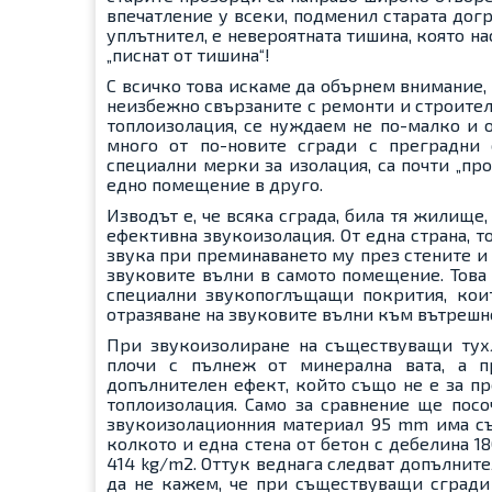
впечатление у всеки, подменил старата дог
уплътнител, е невероятната тишина, която на
„писнат от тишина“!
С всичко това искаме да обърнем внимание, 
неизбежно свързаните с ремонти и строител
топлоизолация, се нуждаем не по-малко и от
много от по-новите сгради с преградни 
специални мерки за изолация, са почти „пр
едно помещение в друго.
Изводът е, че всяка сграда, била тя жилище,
ефективна звукоизолация. От една страна, 
звука при преминаването му през стените и 
звуковите вълни в самото помещение. Това 
специални звукопоглъщащи покрития, коит
отразяване на звуковите вълни към вътрешн
При звукоизолиране на съществуващи тух
плочи с пълнеж от минерална вата, а 
допълнителен ефект, който също не е за п
топлоизолация. Само за сравнение ще посо
звукоизолационния материал 95 mm има с
колкото и една стена от бетон с дебелина 1
414 kg/m2. Оттук веднага следват допълните
да не кажем, че при съществуващи сгради