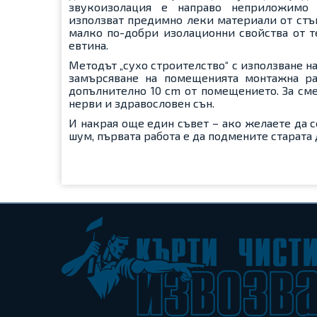
звукоизолация е направо неприложимо 
използват предимно леки материали от стък
малко по-добри изолационни свойства от те
евтина.
Методът „сухо строителство“ с използване на
замърсяване на помещенията монтажна раб
допълнително 10 cm от помещението. За сме
нерви и здравословен сън.
И накрая още един съвет – ако желаете да 
шум, първата работа е да подмените старата