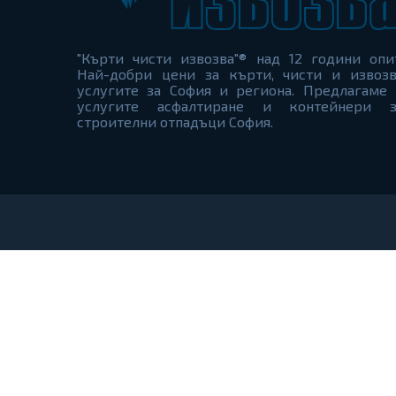
"Кърти чисти извозва"® над 12 години опи
Най-добри цени за кърти, чисти и извозв
услугите за София и региона. Предлагаме 
услугите асфалтиране и контейнери з
строителни отпадъци София.