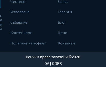
Чистене
За нас
Извозване
Галерия
т.
а
Събаряне
Блог
и
а
Контейнери
Цени
Полагане на асфалт
Контакти
Всички права запазени ©2026
ОУ
|
GDPR