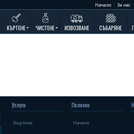
Начало
За нас
КЪРТЕНЕ
ЧИСТЕНЕ
ИЗВОЗВАНЕ
СЪБАРЯНЕ
Къртене на бетон
Почистване на мазета и тавани
Къртене на стени
Къртене на баня
Къртене на кухня
Къртене замазки и мозайки
Къртене комин
Къртене на асфалт
Услуги
Полезно
Н
Къртене на дограма и подпрозорец
Къртене на дюшеме
Къртене
Начало