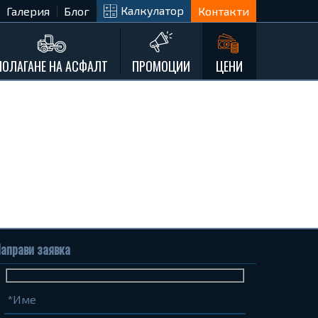
Калкулатор
Галерия
Блог
Контакти
ПОЛАГАНЕ НА АСФАЛТ
ПРОМОЦИИ
ЦЕНИ
аправи заявка
Име
Телефон
Запитване...
(задължително)
(задължително)