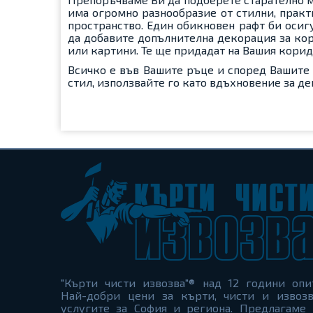
има огромно разнообразие от стилни, практ
пространство. Един обикновен рафт би оси
да добавите допълнителна декорация за кори
или картини. Те ще придадат на Вашия кори
Всичко е във Вашите ръце и според Вашите
стил, използвайте го като вдъхновение за д
"Кърти чисти извозва"® над 12 години опи
Най-добри цени за кърти, чисти и извозв
услугите за София и региона. Предлагаме 