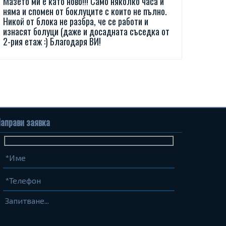
Мазето ми е като ново!!! Само няколко часа и
няма и спомен от боклуците с които не пълно.
Никой от блока не разбра, че се работи и
изнасят болуци (даже и досадната съседка от
2-рия етаж :) Благодаря ВИ!
аправи заявка
Име
Телефон
Запитване...
(задължително)
(задължително)