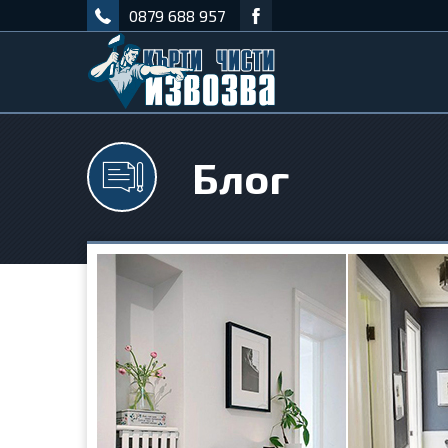
0879 688 957
Блог