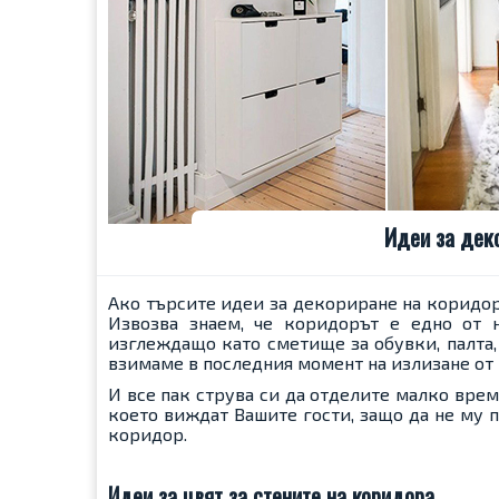
Идеи за дек
Ако търсите идеи за декориране на коридор,
Извозва
знаем, че коридорът е едно от н
изглеждащо като сметище за обувки, палта
взимаме в последния момент на излизане от
И все пак струва си да отделите малко време
което виждат Вашите гости, защо да не му п
коридор.
Идеи за цвят за стените на коридора