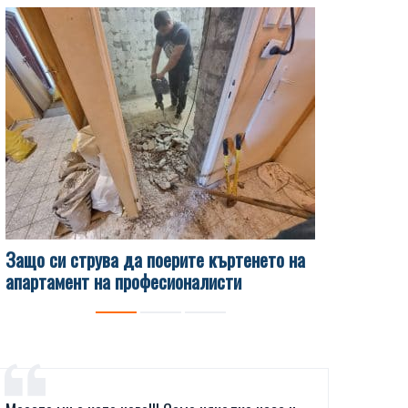
Защо си струва да поерите къртенето на
Какви са 
апартамент на професионалисти
чисти изв