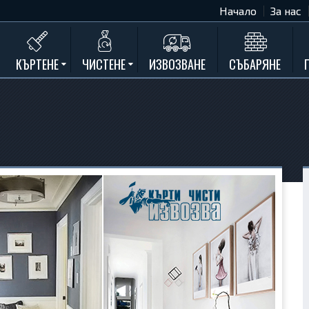
Начало
За нас
КЪРТЕНЕ
ЧИСТЕНЕ
ИЗВОЗВАНЕ
СЪБАРЯНЕ
Къртене на бетон
Почистване на мазета и тавани
Къртене на стени
Къртене на баня
Къртене на кухня
Къртене замазки и мозайки
Къртене комин
Къртене на асфалт
Къртене на дограма и подпрозорец
Къртене на дюшеме