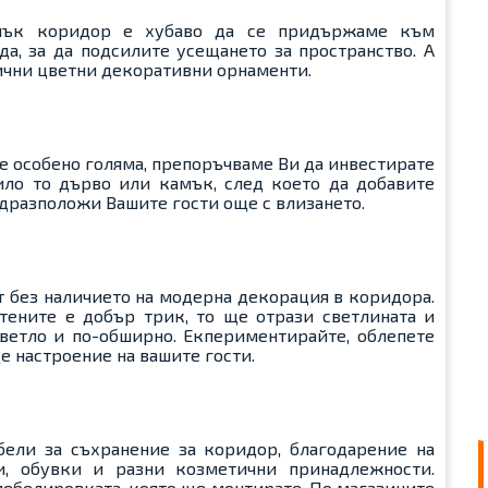
алък коридор е хубаво да се придържаме към
да, за да подсилите усещането за пространство. А
лични цветни декоративни орнаменти.
 е особено голяма, препоръчваме Ви да инвестирате
било то дърво или камък, след което да добавите
едразположи Вашите гости още с влизането.
т без наличието на модерна декорация в коридора.
тените е добър трик, то ще отрази светлината и
ветло и по-обширно. Екпериментирайте, облепете
де настроение на вашите гости.
ели за съхранение за коридор, благодарение на
и, обувки и разни козметични принадлежности.
ебелировката, която ще монтирате. По магазините