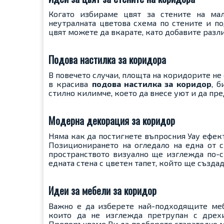
Когато избираме цвят за стените на м
неутралната цветова схема по стените и по
цвят можете да вкарате, като добавите раз
Подова настилка за коридора
В повечето случаи, площта на коридорите не
в красива
подова настилка за коридор
, 
стилно килимче, което да внесе уют и да пр
Модерна декорация за коридор
Няма как да постигнете въпросния Уау ефек
Позиционирането на огледало на една от с
пространството визуално ще изглежда по-с
едната стена с цветен тапет, който ще създа
Идеи за мебели за коридор
Важно е да изберете най-подходящите меб
които да не изглежда претрупан с дрех
Препоръчваме Ви да подберете старателно м