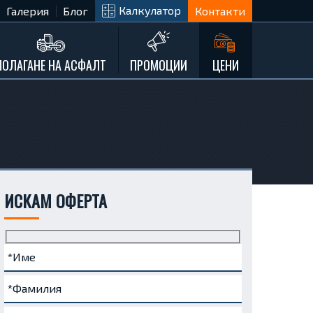
Калкулатор
Галерия
Блог
Контакти
ПОЛАГАНЕ НА АСФАЛТ
ПРОМОЦИИ
ЦЕНИ
ИСКАМ ОФЕРТА
Име
Фамилия
Телефон
e-
Запитване...
(задължително)
(задължително)
(задължително)
mail