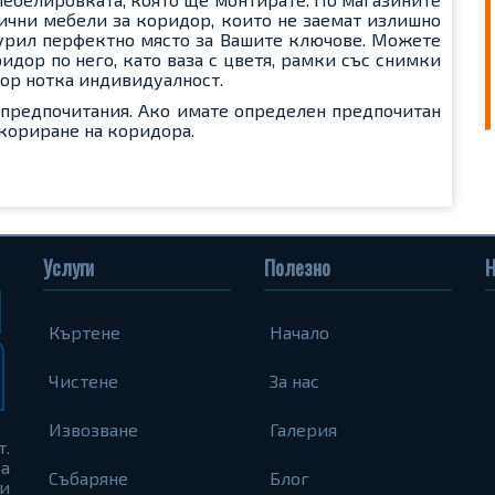
ични мебели за коридор, които не заемат излишно
гурил перфектно място за Вашите ключове. Можете
дор по него, като ваза с цветя, рамки със снимки
дор нотка индивидуалност.
 предпочитания. Ако имате определен предпочитан
екориране на коридора.
Услуги
Полезно
Н
Къртене
Начало
Чистене
За нас
Извозване
Галерия
т.
а
Събаряне
Блог
и