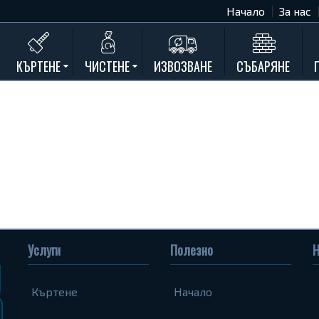
Начало
За нас
КЪРТЕНЕ
ЧИСТЕНЕ
ИЗВОЗВАНЕ
СЪБАРЯНЕ
Къртене на бетон
Почистване на мазета и тавани
Къртене на стени
Къртене на баня
Къртене на кухня
Къртене замазки и мозайки
Къртене комин
Къртене на асфалт
Услуги
Полезно
Н
Къртене на дограма и подпрозорец
Къртене на дюшеме
Къртене
Начало