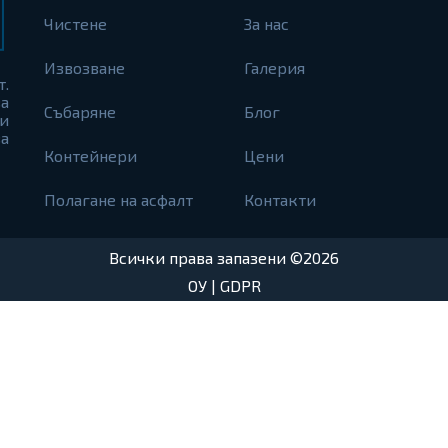
Чистене
За нас
Извозване
Галерия
т.
а
Събаряне
Блог
и
а
Контейнери
Цени
Полагане на асфалт
Контакти
Всички права запазени ©2026
ОУ
|
GDPR