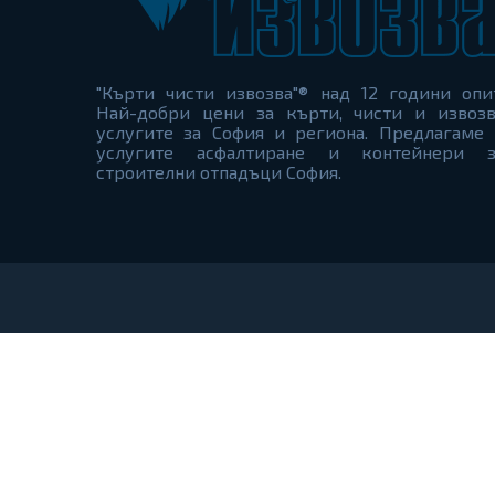
"Кърти чисти извозва"® над 12 години опи
Най-добри цени за кърти, чисти и извозв
услугите за София и региона. Предлагаме 
услугите асфалтиране и контейнери з
строителни отпадъци София.