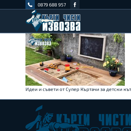
0879 688 957
Идеи и съвети от Супер Къртачи за детски кът