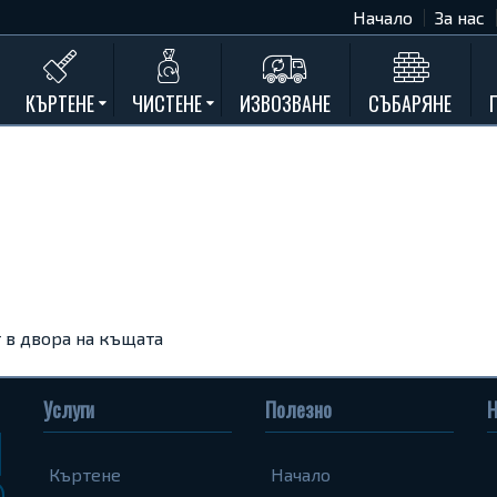
Начало
За нас
КЪРТЕНЕ
ЧИСТЕНЕ
ИЗВОЗВАНЕ
СЪБАРЯНЕ
Къртене на бетон
Почистване на мазета и тавани
Къртене на стени
Къртене на баня
Къртене на кухня
Къртене замазки и мозайки
Къртене комин
 в двора на къщата
Къртене на асфалт
Къртене на дограма и подпрозорец
Услуги
Полезно
Н
Къртене на дюшеме
Къртене
Начало