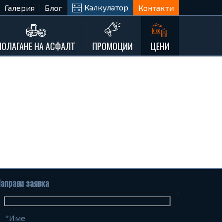
Калкулатор
Галерия
Блог
Контакти
ПОЛАГАНЕ НА АСФАЛТ
ПРОМОЦИИ
ЦЕНИ
аправи заявка
Име
Телефон
Запитване...
(задължително)
(задължително)