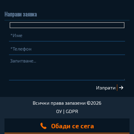
Направи заявка
Име
Телефон
Запитване...
(задължително)
(задължително)
Всички права запазени ©2026
ОУ
|
GDPR
Обади се сега