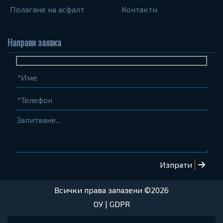
Полагане на асфалт
Контакти
Направи заявка
Име
Телефон
Запитване...
(задължително)
(задължително)
Всички права запазени ©2026
ОУ
|
GDPR