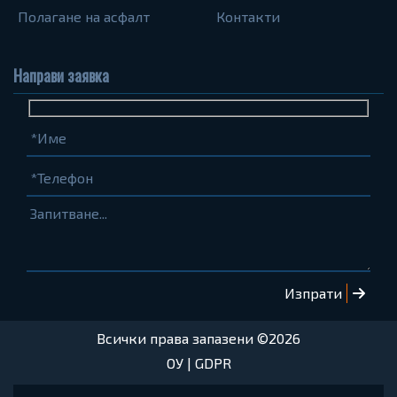
Полагане на асфалт
Контакти
Направи заявка
Име
Телефон
Запитване...
(задължително)
(задължително)
Всички права запазени ©2026
ОУ
|
GDPR