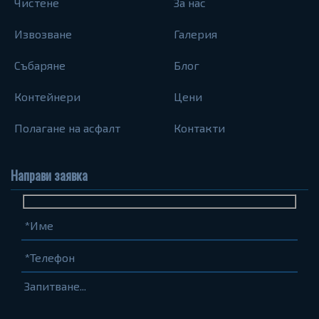
Чистене
За нас
Извозване
Галерия
Събаряне
Блог
Контейнери
Цени
Полагане на асфалт
Контакти
Направи заявка
Име
Телефон
Запитване...
(задължително)
(задължително)