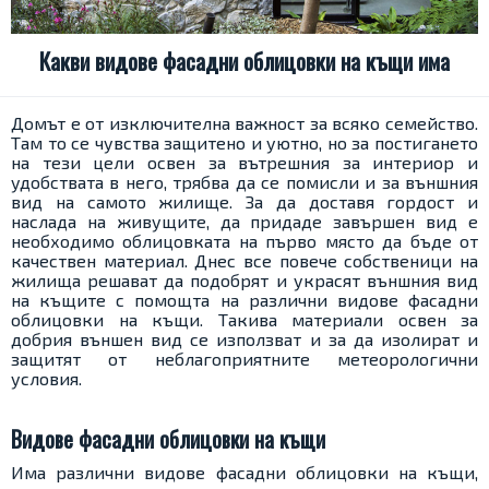
Какви видове фасадни облицовки на къщи има
Домът е от изключителна важност за всяко семейство.
Там то се чувства защитено и уютно, но за постигането
на тези цели освен за вътрешния за интериор и
удобствата в него, трябва да се помисли и за външния
вид на самото жилище. За да доставя гордост и
наслада на живущите, да придаде завършен вид е
необходимо облицовката на първо място да бъде от
качествен материал. Днес все повече собственици на
жилища решават да подобрят и украсят външния вид
на къщите с помощта на различни видове фасадни
облицовки на къщи. Такива материали освен за
добрия външен вид се използват и за да изолират и
защитят от неблагоприятните метеорологични
условия.
Видове фасадни облицовки на къщи
Има различни видове фасадни облицовки на къщи,