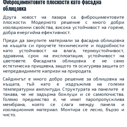
Фиброциментовите плоскости като фасадна
облицовка
Друга новост на пазара са фиброциментовите
плоскости. Модерното решение с много добри
изолационни свойства, висока устойчивост на горене,
добра енергийна ефективност.
Преди да закупите материали за фасадна облицовка
на къщата си проучете техническите и подробности
като устойчивост на влага, термоустойчивост,
здравина, срок на експлоатация, устойчивост на
цветовете. Фасадната облицовка е не само
естетическа прищявка, защото тя осигурява защита от
непредвидимите капризи на природата.
Сайдингът е много добро решение за облицовка на
къщата, тъй като е издръжлив на големи
температурни амплитуди. Структурата на панелите е
такава, че не задържа боклуци и се самопочиства.
Голямо предимство е, че имат паропропусклива
мембрана, която се слага между панела и
изолационния материал. Монтира се лесно, бързо и
чисто.