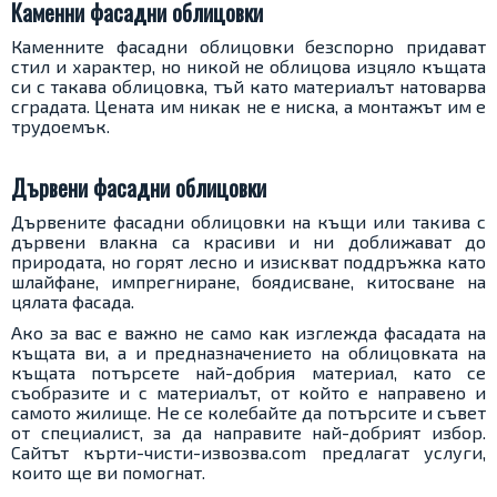
Каменни фасадни облицовки
Каменните фасадни облицовки безспорно придават
стил и характер, но никой не облицова изцяло къщата
си с такава облицовка, тъй като материалът натоварва
сградата. Цената им никак не е ниска, а монтажът им е
трудоемък.
Дървени фасадни облицовки
Дървените фасадни облицовки на къщи или такива с
дървени влакна са красиви и ни доближават до
природата, но горят лесно и изискват поддръжка като
шлайфане, импрегниране, боядисване, китосване на
цялата фасада.
Ако за вас е важно не само как изглежда фасадата на
къщата ви, а и предназначението на облицовката на
къщата потърсете най-добрия материал, като се
съобразите и с материалът, от който е направено и
самото жилище. Не се колебайте да потърсите и съвет
от специалист, за да направите най-добрият избор.
Сайтът кърти-чисти-извозва.com предлагат услуги,
които ще ви помогнат.