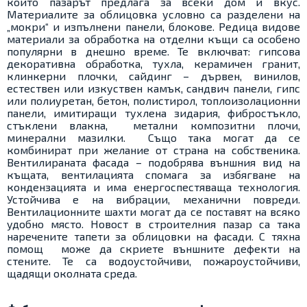
които пазарът предлага за всеки дом и вкус.
Материалите за облицовка условно са разделени на
„мокри“ и изпълнени панели, блокове. Редица видове
материали за обработка на отделни къщи са особено
популярни в днешно време. Те включват: гипсова
декоративна обработка, тухла, керамичен гранит,
клинкерни плочки, сайдинг – дървен, винилов,
естествен или изкуствен камък, сандвич панели, гипс
или полиуретан, бетон, полистирол, топлоизолационни
панели, имитиращи тухлена зидария, фибростъкло,
стъклени влакна, метални композитни плочи,
минерални мазилки. Също така могат да се
комбинират при желание от страна на собственика.
Вентилираната фасада – подобрява външния вид на
къщата, вентилацията спомага за избягване на
кондензацията и има енергоспестяваща технология.
Устойчива е на вибрации, механични повреди.
Вентилационните шахти могат да се поставят на всяко
удобно място. Новост в строителния пазар са така
наречените тапети за облицовки на фасади. С тяхна
помощ може да скриете външните дефекти на
стените. Те са водоустойчиви, пожароустойчиви,
щадящи околната среда.