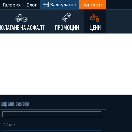
Калкулатор
Галерия
Блог
Контакти
ПОЛАГАНЕ НА АСФАЛТ
ПРОМОЦИИ
ЦЕНИ
аправи заявка
Име
Телефон
Запитване...
(задължително)
(задължително)