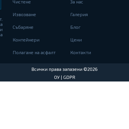
Чистене
За нас
Извозване
Галерия
т.
а
Събаряне
Блог
и
а
Контейнери
Цени
Полагане на асфалт
Контакти
Всички права запазени ©2026
ОУ
|
GDPR