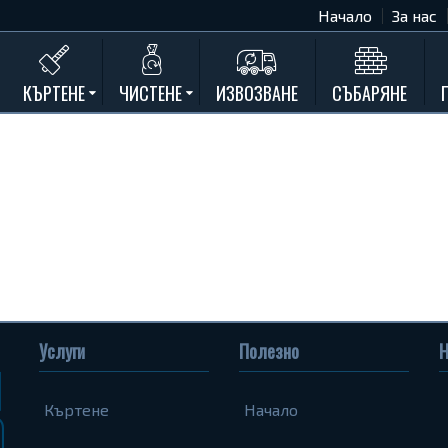
Начало
За нас
КЪРТЕНЕ
ЧИСТЕНЕ
ИЗВОЗВАНЕ
СЪБАРЯНЕ
Къртене на бетон
Почистване на мазета и тавани
Къртене на стени
Къртене на баня
Къртене на кухня
Къртене замазки и мозайки
Къртене комин
Къртене на асфалт
Услуги
Полезно
Н
Къртене на дограма и подпрозорец
Къртене на дюшеме
Къртене
Начало