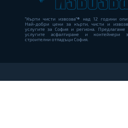
"Кърти чисти извозва"® над 12 години опи
Най-добри цени за кърти, чисти и извозв
услугите за София и региона. Предлагаме 
услугите асфалтиране и контейнери з
строителни отпадъци София.