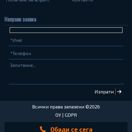
Направи заявка
Име
Телефон
Запитване...
(задължително)
(задължително)
Всички права запазени ©2026
ОУ
|
GDPR
Обади се сега