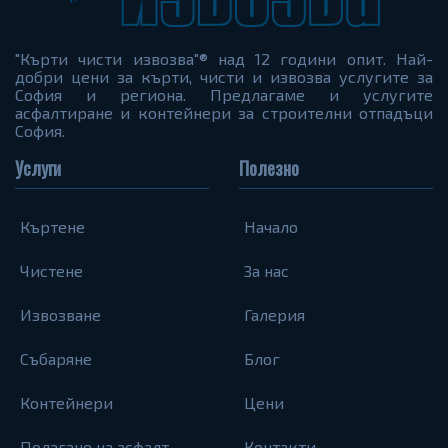
"Кърти чисти извозва"® над 12 години опит. Най-
добри цени за кърти, чисти и извозва услугите за
София и региона. Предлагаме и услугите
асфалтиране и контейнери за строителни отпадъци
София.
Услуги
Полезно
Къртене
Начало
Чистене
За нас
Извозване
Галерия
Събаряне
Блог
Контейнери
Цени
Полагане на асфалт
Контакти