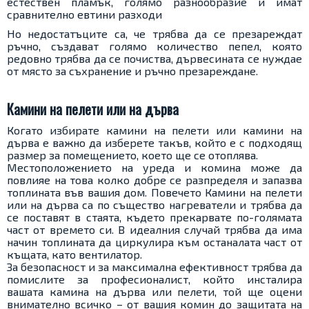
естествен пламък, голямо разнообразие и имат
сравнително евтини разходи
Но недостатъците са, че трябва да се презареждат
ръчно, създават голямо количество пепел, която
редовно трябва да се почиства, дървесината се нуждае
от място за съхранение и ръчно презареждане.
Камини на пелети или на дърва
Когато избирате камини на пелети или камини на
дърва е важно да изберете такъв, който е с подходящ
размер за помещението, което ще се отоплява.
Местоположението на уреда и комина може да
повлияе на това колко добре се разпределя и запазва
топлината във вашия дом. Повечето Камини на пелети
или на дърва са по същество нагреватели и трябва да
се поставят в стаята, където прекарвате по-голямата
част от времето си. В идеалния случай трябва да има
начин топлината да циркулира към останалата част от
къщата, като вентилатор.
За безопасност и за максимална ефективност трябва да
помислите за професионалист, който инсталира
вашата камина на дърва или пелети, той ще оцени
внимателно всичко – от вашия комин до защитата на