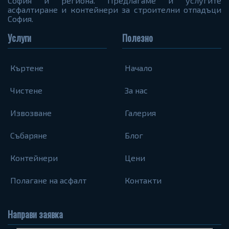
София и региона. Предлагаме и услугите
асфалтиране и контейнери за строителни отпадъци
София.
Услуги
Полезно
Къртене
Начало
Чистене
За нас
Извозване
Галерия
Събаряне
Блог
Контейнери
Цени
Полагане на асфалт
Контакти
Направи заявка