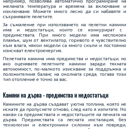
например, позволява автоматично програмиране на
желаната температура и времена за включване и
изключване. Можете много лесно да си набавяте и
съхранявате пелетите.
За съжаление при използването на
пелетни камини
има и недостатъци, които се конкурират с
предимствата. При много модели има неспокоен
пламък, шум от вентилатор, горивото е чувствително
към влага, някои модели са много скъпи и постоянно
изискват електроенергия.
Пелетната камина има предимства и недостатъци, но
ако оценявате пелетните камини заради тяхната
автономност, по-малкото изискване за поддръжка и
положителния баланс на околната среда, тогава този
тип отопление е точно за вас.
Камини на дърва - предимства и недостатъци
Камините на дърва създават уютна топлина, която не
искате да пропуснете отново, след като я изпитате. Но
какви са предимствата и недостатъците на печката на
дърва. Предимствата са лесната инсталация, без
технологии и електроники склонни към повреди,