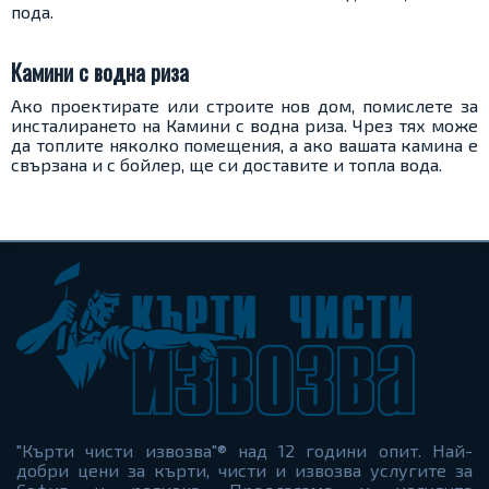
пода.
Камини с водна риза
Ако проектирате или строите нов дом, помислете за
инсталирането на Камини с водна риза. Чрез тях може
да топлите няколко помещения, а ако вашата камина е
свързана и с бойлер, ще си доставите и топла вода.
"Кърти чисти извозва"® над 12 години опит. Най-
добри цени за кърти, чисти и извозва услугите за