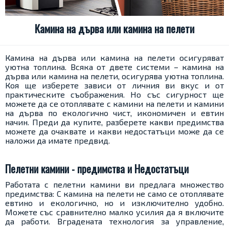
Камина на дърва или камина на пелети
Камина на дърва или камина на пелети осигуряват
уютна топлина. Всяка от двете системи – к
амина на
дърва или камина на пелети,
осигурява уютна топлина.
Коя ще изберете зависи от личния ви вкус и от
практическите съображения. Но със сигурност ще
можете да се отоплявате
с камини на пелети
и
камини
на дърва
по екологично чист, икономичен и евтин
начин. Преди да купите, разберете какви предимства
можете да очаквате и какви недостатъци може да се
наложи да имате предвид.
Пелетни камини - предимства и Недостатъци
Работата с пелетни камини ви предлага множество
предимства: С камина на пелети не само се отоплявате
евтино и екологично, но и изключително удобно.
Можете със сравнително малко усилия да я включите
да работи. Вградената технология за управление,