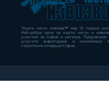
"Кърти чисти извозва"® над 12 години опи
Най-добри цени за кърти, чисти и извозв
услугите за София и региона. Предлагаме 
услугите асфалтиране и контейнери з
строителни отпадъци София.