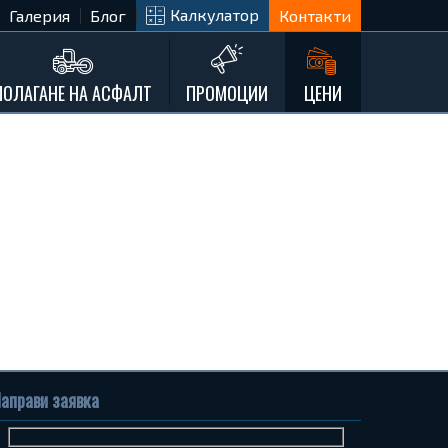
Калкулатор
Галерия
Блог
Контакти
ПОЛАГАНЕ НА АСФАЛТ
ПРОМОЦИИ
ЦЕНИ
аправи заявка
Име
Телефон
Запитване...