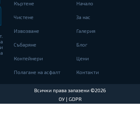
Къртене
Начало
Чистене
За нас
Извозване
Галерия
т.
а
Събаряне
Блог
и
а
Контейнери
Цени
Полагане на асфалт
Контакти
Всички права запазени ©2026
ОУ
|
GDPR