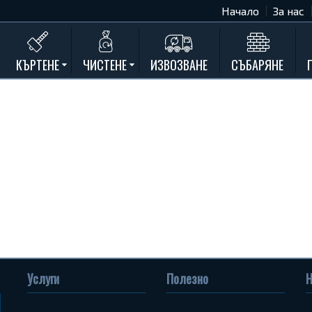
Начало
За нас
КЪРТЕНЕ
ЧИСТЕНЕ
ИЗВОЗВАНЕ
СЪБАРЯНЕ
Къртене на бетон
Почистване на мазета и тавани
Къртене на стени
Къртене на баня
Къртене на кухня
Къртене замазки и мозайки
Къртене комин
Къртене на асфалт
Къртене на дограма и подпрозорец
Къртене на дюшеме
Услуги
Полезно
Н