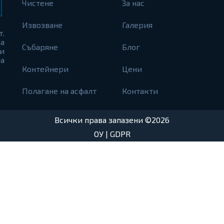
Чистене
За нас
Извозване
Галерия
т.
а
Събаряне
Блог
и
а
Контейнери
Цени
Полагане на асфалт
Контакти
Всички права запазени ©2026
ОУ
|
GDPR