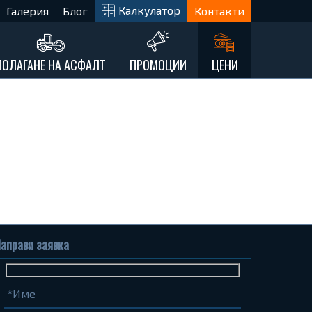
Калкулатор
Галерия
Блог
Контакти
ПОЛАГАНЕ НА АСФАЛТ
ПРОМОЦИИ
ЦЕНИ
аправи заявка
Име
Телефон
Запитване...
(задължително)
(задължително)