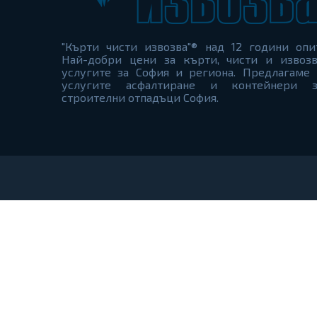
"Кърти чисти извозва"® над 12 години опи
Най-добри цени за кърти, чисти и извозв
услугите за София и региона. Предлагаме 
услугите асфалтиране и контейнери з
строителни отпадъци София.