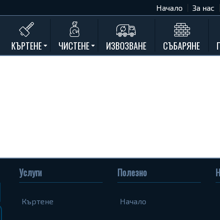
Начало
За нас
КЪРТЕНЕ
ЧИСТЕНЕ
ИЗВОЗВАНЕ
СЪБАРЯНЕ
Къртене на бетон
Почистване на мазета и тавани
Къртене на стени
Къртене на баня
Къртене на кухня
Къртене замазки и мозайки
Къртене комин
Къртене на асфалт
Услуги
Полезно
Н
Къртене на дограма и подпрозорец
Къртене на дюшеме
Къртене
Начало