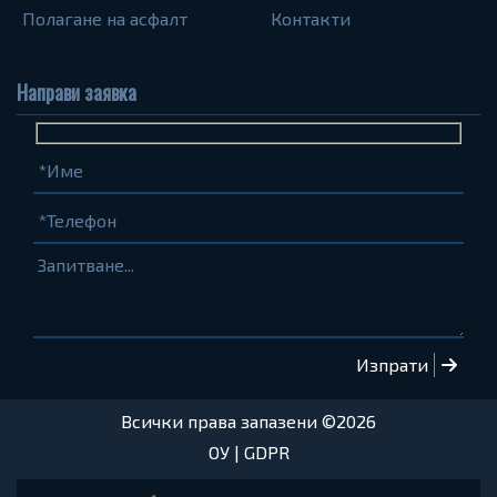
Полагане на асфалт
Контакти
Направи заявка
Име
Телефон
Запитване...
(задължително)
(задължително)
Всички права запазени ©2026
ОУ
|
GDPR