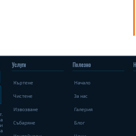
Услуги
Полезно
Н
Къртене
Начало
Чистене
За нас
Извозване
Галерия
т.
а
Събаряне
Блог
и
а
Контейнери
Цени