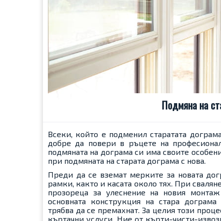
Подмяна на ст
Всеки, който е подменил старатата дограма 
добре да повери в ръцете на професионал
подмяната на дограма си има своите особен
при подмяната на старата дограма с нова.
Преди да се вземат мерките за новата дог
рамки, както и касата около тях. При сваля
прозореца за улеснение на новия монтаж
основната конструкция на стара дограма
трябва да се премахнат. За целия този проц
къртачни услуги. Ние от кърти-чисти-извоз