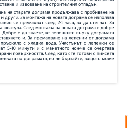
стване и извозване на строителния отпадък.
на на старата дограма продължава с пробиване на
и други. За монтажа на новата дограма се използва
ния се премахват след 24 часа, за да стегнат. За
 шпатула. След монтажа на новата дограма е добре
 Добре е да знаете, че лепенките върху дограмата
ставянето и. За премахване на лепенки от дограма
пръскало с хладка вода. Участъкът с лепенки се
нат 5-10 минути и с макетното ножче се очертава
нарани повърхността. След като сте готови с пинсета
енката по дограмата, но не бързайте, защото може