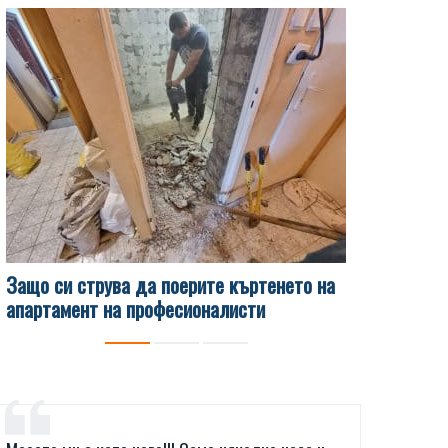
Защо си струва да поерите къртенето на
Какви са 
апартамент на професионалисти
чисти изв