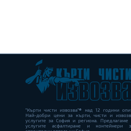
"Кърти чисти извозва"® над 12 години опи
Най-добри цени за кърти, чисти и извозв
услугите за София и региона. Предлагаме 
услугите асфалтиране и контейнери з
строителни отпадъци София.