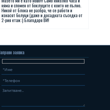
Мазето ми е като ново!!! Само няколко часа и
няма и спомен от боклуците с които не пълно.
Никой от блока не разбра, че се работи и
изнасят болуци (даже и досадната съседка от
2-рия етаж :) Благодаря ВИ!
аправи заявка
Име
Телефон
Запитване...
(задължително)
(задължително)