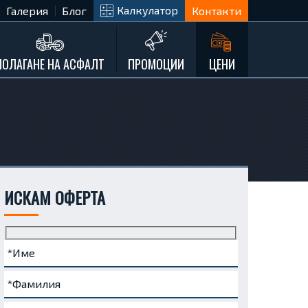
Калкулатор
Галерия
Блог
Контакти
ПОЛАГАНЕ НА АСФАЛТ
ПРОМОЦИИ
ЦЕНИ
ИСКАМ ОФЕРТА
Име
Фамилия
Телефон
e-
Запитване...
(задължително)
(задължително)
(задължително)
mail