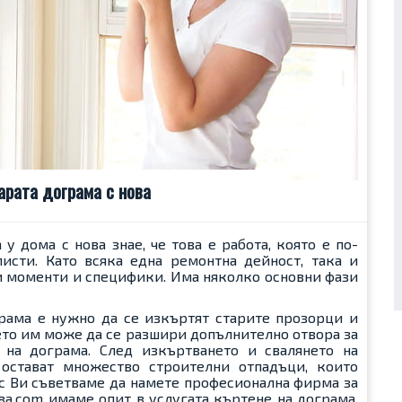
арата дограма с нова
у дома с нова знае, че това е работа, която е по-
исти. Като всяка една ремонтна дейност, така и
и моменти и специфики. Има няколко основни фази
рама е нужно да се изкъртят старите прозорци и
нето им може да се разшири допълнително отвора за
 на дограма. След изкъртването и свалянето на
 остават множество строителни отпадъци, които
ес Ви съветваме да намете професионална фирма за
ва.com имаме опит в услугата къртене на дограма,