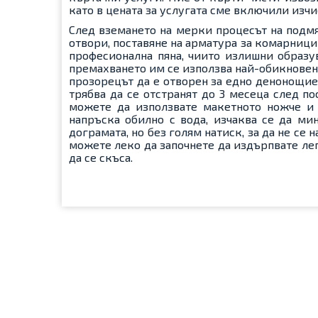
като в цената за услугата сме включили изчи
След вземането на мерки процесът на подмя
отвори, поставяне на арматура за комарници 
професионална пяна, чиито излишни образува
премахването им се използва най-обикновена
прозорецът да е отворен за едно денонощие.
трябва да се отстранят до 3 месеца след по
можете да използвате макетното ножче и 
напръска обилно с вода, изчаква се да ми
дограмата, но без голям натиск, за да не се 
можете леко да започнете да издърпвате леп
да се скъса.