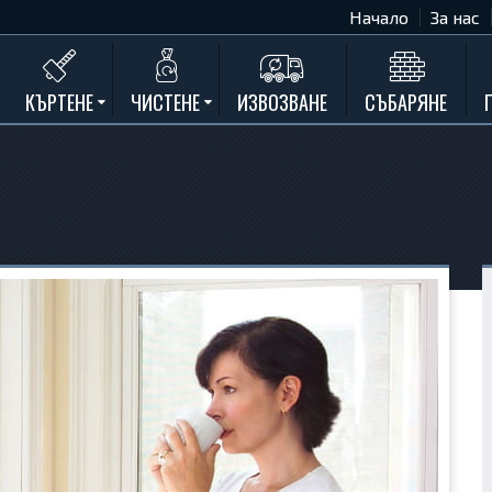
Начало
За нас
КЪРТЕНЕ
ЧИСТЕНЕ
ИЗВОЗВАНЕ
СЪБАРЯНЕ
Къртене на бетон
Почистване на мазета и тавани
Къртене на стени
Къртене на баня
Къртене на кухня
Къртене замазки и мозайки
Къртене комин
Къртене на асфалт
Къртене на дограма и подпрозорец
Къртене на дюшеме