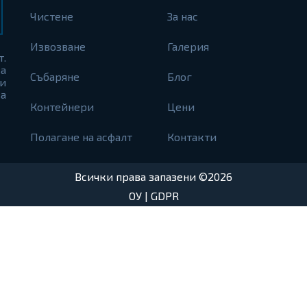
Чистене
За нас
Извозване
Галерия
т.
а
Събаряне
Блог
и
а
Контейнери
Цени
Полагане на асфалт
Контакти
Всички права запазени ©2026
ОУ
|
GDPR