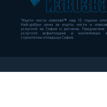
"Кърти чисти извозва"® над 12 години опи
Най-добри цени за кърти, чисти и извозв
услугите за София и региона. Предлагаме 
услугите асфалтиране и контейнери з
строителни отпадъци София.