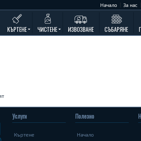
Начало
За нас
КЪРТЕНЕ
ЧИСТЕНЕ
ИЗВОЗВАНЕ
СЪБАРЯНЕ
Къртене на бетон
Почистване на мазета и тавани
Къртене на стени
Къртене на баня
Къртене на кухня
Къртене замазки и мозайки
Къртене комин
ят
Къртене на асфалт
Къртене на дограма и подпрозорец
Услуги
Полезно
Н
Къртене на дюшеме
Къртене
Начало