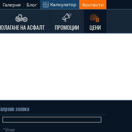
Калкулатор
Галерия
Блог
Контакти
ПОЛАГАНЕ НА АСФАЛТ
ПРОМОЦИИ
ЦЕНИ
аправи заявка
Име
Телефон
Запитване...
(задължително)
(задължително)