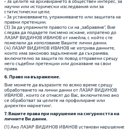
• За целите на архивирането в обществен интерес, за
научни или исторически изследвания или за
статистически цели;
• За установяването, упражняването или защитата на
правни претенции.
(3) За да упражните правото си на „забравяне“, Вие
следва да подадете писмено искане, изпратено до
ЛАЗАР ВИДИНОВ ИВАНОВ от имейла, с който сте
пожелали да използваме Вашите лични данни.
(4) ЛАЗАР ВИДИНОВ ИВАНОВ не изтрива данните,
които има законово задължение да съхранява,
включително за защита по повод отправени срещу
него съдебни претенции или доказване на свои
права.
6. Право на възражение.
Вие можете да възразите по всяко време срещу
обработването на лични данни от ЛАЗАР ВИДИНОВ
ИВАНОВ , които се отнасят до Вас, включително ако
се обработват за целите на профилиране или
директен маркетинг.
7. Вашите права при нарушение на сигурността на
личните Ви данни.
(1) Ако ЛАЗАР ВИДИНОВ ИВАНОВ установи нарушение