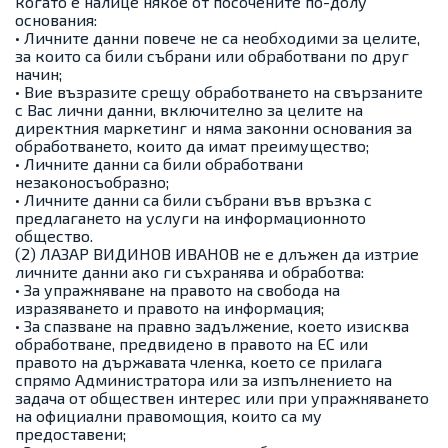
когато е налице някое от посочените по-долу
основания:
• Личните данни повече не са необходими за целите,
за които са били събрани или обработвани по друг
начин;
• Вие възразите срещу обработването на свързаните
с Вас лични данни, включително за целите на
директния маркетинг и няма законни основания за
обработването, които да имат преимущество;
• Личните данни са били обработвани
незаконосъобразно;
• Личните данни са били събрани във връзка с
предлагането на услуги на информационното
общество.
(2) ЛАЗАР ВИДИНОВ ИВАНОВ не е длъжен да изтрие
личните данни ако ги съхранява и обработва:
• За упражняване на правото на свобода на
изразяването и правото на информация;
• За спазване на правно задължение, което изисква
обработване, предвидено в правото на ЕС или
правото на държавата членка, което се прилага
спрямо Администратора или за изпълнението на
задача от обществен интерес или при упражняването
на официални правомощия, които са му
предоставени;