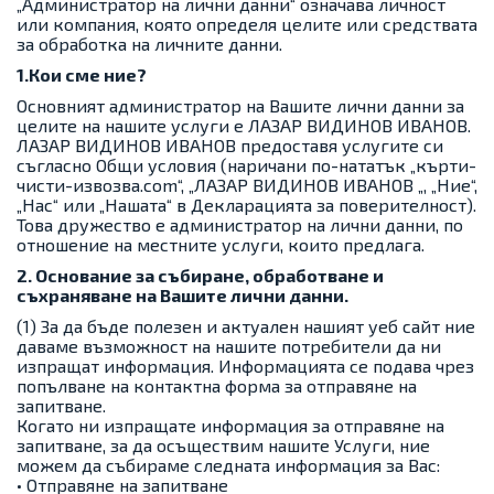
„Администратор на лични данни“ означава личност
или компания, която определя целите или средствата
за обработка на личните данни.
1.Кои сме ние?
Основният администратор на Вашите лични данни за
целите на нашите услуги е ЛАЗАР ВИДИНОВ ИВАНОВ.
ЛАЗАР ВИДИНОВ ИВАНОВ предоставя услугите си
съгласно Общи условия (наричани по-нататък „кърти-
чисти-извозва.com“, „ЛАЗАР ВИДИНОВ ИВАНОВ „, „Ние“,
„Нас“ или „Нашата“ в Декларацията за поверителност).
Това дружество е администратор на лични данни, по
отношение на местните услуги, които предлага.
2. Основание за събиране, обработване и
съхраняване на Вашите лични данни.
(1) За да бъде полезен и актуален нашият уеб сайт ние
даваме възможност на нашите потребители да ни
изпращат информация. Информацията се подава чрез
попълване на контактна форма за отправяне на
запитване.
Когато ни изпращате информация за отправяне на
запитване, за да осъществим нашите Услуги, ние
можем да събираме следната информация за Вас:
• Отправяне на запитване