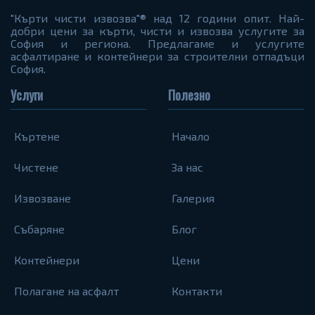
"Кърти чисти извозва"® над 12 години опит. Най-
добри цени за кърти, чисти и извозва услугите за
София и региона. Предлагаме и услугите
асфалтиране и контейнери за строителни отпадъци
София.
Услуги
Полезно
Къртене
Начало
Чистене
За нас
Извозване
Галерия
Събаряне
Блог
Контейнери
Цени
Полагане на асфалт
Контакти