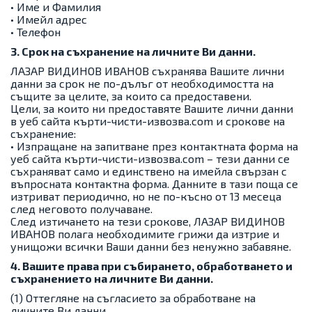
• Име и Фамилия
• Имейл адрес
• Телефон
3. Срок на съхранение на личните Ви данни.
ЛАЗАР ВИДИНОВ ИВАНОВ съхранява Вашите лични
данни за срок не по-дълъг от необходимостта на
същите за целите, за които са предоставени.
Цели, за които ни предоставяте Вашите лични данни
в уеб сайта кърти-чисти-извозва.com и срокове на
съхранение:
• Изпращане на запитване през контактната форма на
уеб сайта кърти-чисти-извозва.com – тези данни се
съхраняват само и единствено на имейла свързан с
въпросната контактна форма. Данните в тази поща се
изтриват периодично, но не по-късно от 13 месеца
след неговото получаване.
След изтичането на тези срокове, ЛАЗАР ВИДИНОВ
ИВАНОВ полага необходимите грижи да изтрие и
унищожи всички Ваши данни без ненужно забавяне.
4. Вашите права при събирането, обработването и
съхранението на личните Ви данни.
(1) Оттегляне на съгласието за обработване на
личните Ви данни.