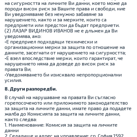
на сигурността на личните Ви данни, което може да
породи висок риск за Вашите права и свободи, ние
Ви уведомяваме без ненужно забавяне за
нарушението, както и за мерките, които са
предприети или предстои да бъдат предприети.
(2) ЛАЗАР ВИДИНОВ ИВАНОВ не е длъжен да Ви
уведомява, ако:
•Е предприел подходящи технически и
организационни мерки за защита по отношение на
данните, засегнати от нарушението на сигурността;
•Е взел впоследствие мерки, които гарантират, че
нарушението няма да доведе до висок риск за
правата Ви;
•Уведомяването би изисквало непропорционални
усилия.
8. Други разпоредби.
В случай на нарушаване на правата Ви съгласно
горепосоченото или приложимото законодателство
за защита на личните данни, имате право да подадете
жалба до Комисията за защита на личните данни,
както следва:
1. Наименование: Комисия за защита на личните
данни
2. Седалище и адрес на управление: гр. София 1592,