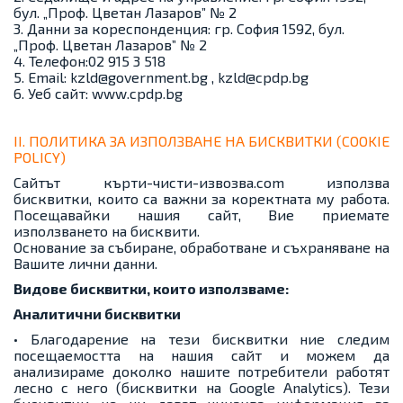
бул. „Проф. Цветан Лазаров” № 2
3. Данни за кореспонденция: гр. София 1592, бул.
„Проф. Цветан Лазаров” № 2
4. Телефон:02 915 3 518
5. Email: kzld@government.bg , kzld@cpdp.bg
6. Уеб сайт: www.cpdp.bg
II. ПОЛИТИКА ЗА ИЗПОЛЗВАНЕ НА БИСКВИТКИ (COOKIE
POLICY)
Сайтът кърти-чисти-извозва.com използва
бисквитки, които са важни за коректната му работа.
Посещавайки нашия сайт, Вие приемате
използването на бисквити.
Основание за събиране, обработване и съхраняване на
Вашите лични данни.
Видове бисквитки, които използваме:
Аналитични бисквитки
• Благодарение на тези бисквитки ние следим
посещаемостта на нашия сайт и можем да
анализираме доколко нашите потребители работят
лесно с него (бисквитки на Google Analytics). Тези