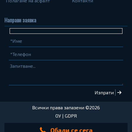
Полагане на асфалт
Контакти
Направи заявка
Име
Телефон
Запитване...
(задължително)
(задължително)
Всички права запазени ©2026
ОУ
|
GDPR
Обади се сега