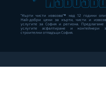
"Кърти чисти извозва"® над 12 години опи
Най-добри цени за кърти, чисти и извозв
услугите за София и региона. Предлагаме 
услугите асфалтиране и контейнери з
строителни отпадъци София.