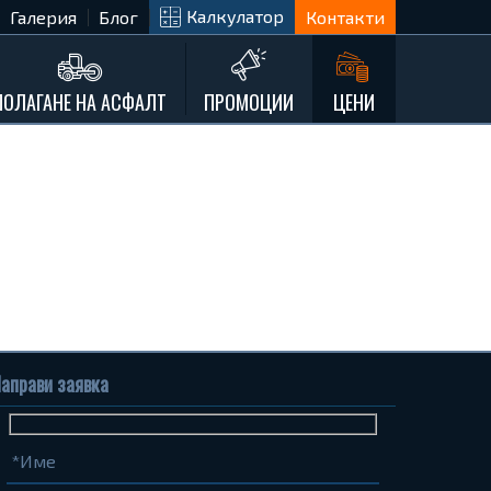
Калкулатор
Галерия
Блог
Контакти
ПОЛАГАНЕ НА АСФАЛТ
ПРОМОЦИИ
ЦЕНИ
аправи заявка
Име
Телефон
Запитване...
(задължително)
(задължително)