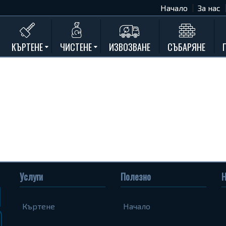
Начало
За нас
КЪРТЕНЕ
ЧИСТЕНЕ
ИЗВОЗВАНЕ
СЪБАРЯНЕ
Къртене на бетон
Почистване на мазета и тавани
Къртене на стени
Къртене на баня
Къртене на кухня
Къртене замазки и мозайки
Къртене комин
Къртене на асфалт
Услуги
Полезно
Н
Къртене на дограма и подпрозорец
Къртене на дюшеме
Къртене
Начало