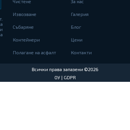
Чистене
За нас
Извозване
Галерия
т.
а
Събаряне
Блог
и
а
Контейнери
Цени
Полагане на асфалт
Контакти
Всички права запазени ©2026
ОУ
|
GDPR