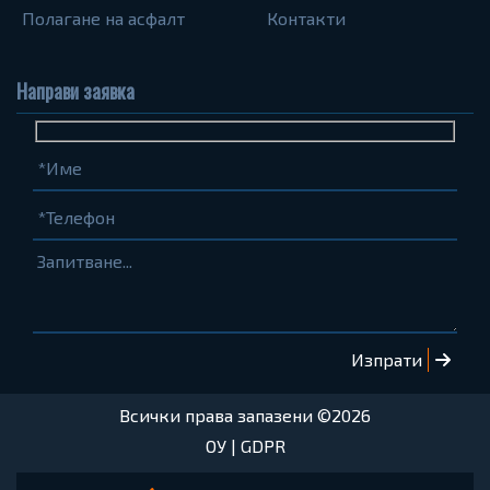
Полагане на асфалт
Контакти
Направи заявка
Име
Телефон
Запитване...
(задължително)
(задължително)
Всички права запазени ©2026
ОУ
|
GDPR