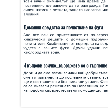
този начин химикалът ще има време да 
постепенно ще започне да ги разгражда. Та
силен натиск с четката, защото наслагвани
влияния.
Домашни средства за почистване на фуги
Ако все пак се притеснявате от по-агре
класически рецепти с домашни подръчн
почитатели. Комбинация от порядъка на вода
чудеса с вашите фуги. Други удачни п
кислородната вода.
И въпреки всичко...въоръжете се с търпение
Дори и да сме взели всички най-добри съве
сме ги изпълнили до последната стъпка, все
ще е светкавичен и без никакви усилия. Фе
са се оказали решението за Пепеляшка, но 
на подобни свръхестествени помощници, така