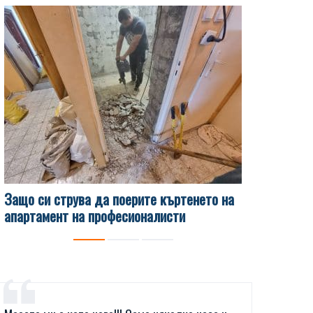
Защо си струва да поерите къртенето на
Какви са 
апартамент на професионалисти
чисти изв