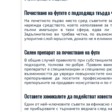
Почистване на фугите с подходяща твърда 
На почетното първо място сред съветите з
нарежда средството, което използваме за т
пълни аматьори в тази сфера, едва ли 
Задължително ви трябва четка, по възмож
упорития слой мръсотия, докато не я елимин
Силен препарат за почистване на фуги
В общия случай правилото при субстанциите 
подходите, толкова по-добре. Правим важн
препаратът е специализиран и специално раз
възможността да увреди повърхностите окол
препоръчваме да посетите професионале
препоръките на продавач-консултанта и по-г
Оставете химикалите да подействат извест
Един от най-ключовите съвети за ефикасно п
не прибързвате с търкането веднага след ка