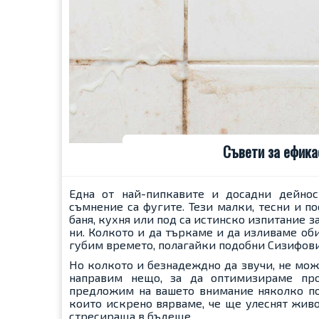
Съвети за ефика
Една от най-пипкавите и досадни дейнос
съмнение са фугите. Тези малки, тесни и 
баня, кухня или под са истинско изпитание 
ни. Колкото и да търкаме и да изливаме оби
губим времето, полагайки подобни Сизифови
Но колкото и безнадеждно да звучи, не мож
направим нещо, за да оптимизираме пр
предложим на вашето внимание няколко пол
които искрено вярваме, че ще улеснят живо
стресираща в бъдеще.