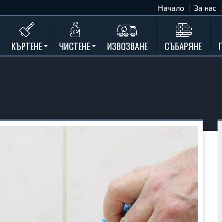
Начало
За нас
КЪРТЕНЕ
ЧИСТЕНЕ
ИЗВОЗВАНЕ
СЪБАРЯНЕ
Къртене на бетон
Почистване на мазета и тавани
Къртене на стени
Къртене на баня
Къртене на кухня
Къртене замазки и мозайки
Къртене комин
Къртене на асфалт
Къртене на дограма и подпрозорец
Къртене на дюшеме