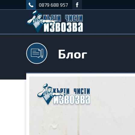
0879 688 957
Блог