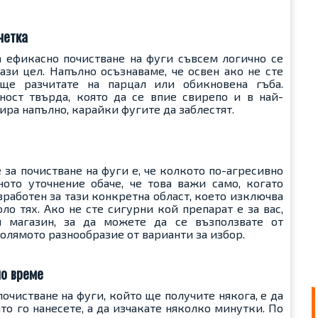
четка
а ефикасно почистване на фуги съвсем логично се
ази цел. Напълно осъзнаваме, че освен ако не сте
ще разчитате на парцал или обикновена гъба.
ност твърда, която да се впие свирепо и в най-
ира напълно, карайки фугите да заблестят.
за почистване на фуги е, че колкото по-агресивно
ото уточнение обаче, че това важи само, когато
работен за тази конкретна област, което изключва
о тях. Ако не сте сигурни кой препарат е за вас,
н магазин, за да можете да се възползвате от
олямото разнообразие от варианти за избор.
но време
очистване на фуги, който ще получите някога, е да
то го нанесете, а да изчакате няколко минутки. По