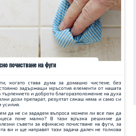
сно почистване на фуги
ти, когато става дума за домашно чистене, без
постоянно задържащи мръсотия елементи от нашата
за търпението и доброто благоразположение на духа
лни дози препарат, резултат сякаш няма и само си
 усилия.
ем да не си зададем въпроса можем ли все пак да
оцеса поне малко? В тази връзка решихме да
езни съвети за ефикасно почистване на фуги, за
та ви и ще направят тази задача далеч не толкова