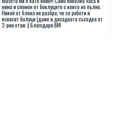
Мазето ми е като ново!!! Само няколко часа и
няма и спомен от боклуците с които не пълно.
Никой от блока не разбра, че се работи и
изнасят болуци (даже и досадната съседка от
2-рия етаж :) Благодаря ВИ!