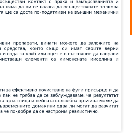
осъществи контакт с праха и замърсяванията и
ка няма да ви се налага да осъществявате толкова
ята ще са доста по-податливи на външни механични
сивни препарати, винаги можете да заложите на
и средства, които също си имат своите верни
 и сода за хляб или оцет е в състояние да направи
очистващи елементи са лимонената киселина и
ти за ефективно почистване на фуги присърце и да
 пак не трябва да се заблуждаваме, че резултатът
ята кръстница и нейната вълшебна пръчица може да
съвременните домакини едва ли могат да разчитат
 че по-добре да се настроим реалистично.