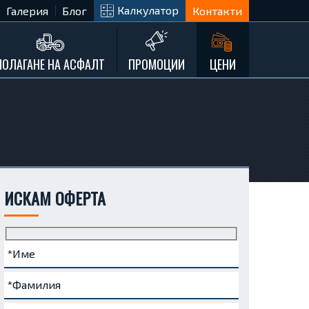
Калкулатор
Галерия
Блог
Контакти
ПОЛАГАНЕ НА АСФАЛТ
ПРОМОЦИИ
ЦЕНИ
ИСКАМ ОФЕРТА
Име
Фамилия
Телефон
e-
Запитване...
(задължително)
(задължително)
(задължително)
mail