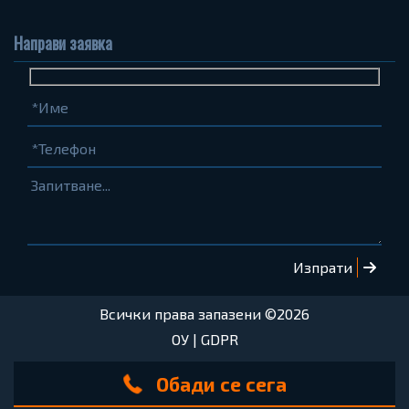
Направи заявка
Име
Телефон
Запитване...
(задължително)
(задължително)
Всички права запазени ©2026
ОУ
|
GDPR
Обади се сега