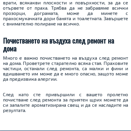
врати, всякакви плоскости и повърхности, за да се
отървете от праха. Трябва да не забравяме всички
прозорци, дограмата, може да минете с
прахосмукачката дори банята и тоалетната. Завършете
с внимателно полиране на всичко.
Почистването на въздуха след ремонт на
дома
Много е важно почистването на въздуха след ремонт
на дома. Проветрете старателно всяка стая. Праховите
частици, останали след ремонта, са малки и фини и
вдишването им може да е много опасно, защото може
да предизвика алергии.
След като сте привършили с вашето пролетно
почистване след ремонта за приятен щрих можете да
си запалите ароматизирана свещ и да се насладите на
резултата.