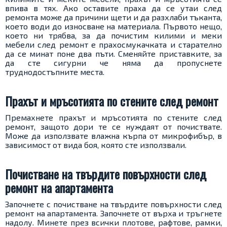
впива в тях. Ако оставите праха да се утаи след
ремонта може да причини щети и да разхлаби тъканта,
което води до износване на материала. Първото нещо,
което ни трябва, за да почистим килими и меки
мебели след ремонт е прахосмукачката и старателно
да се минат поне два пъти. Сменяйте приставките, за
да сте сигурни че няма да пропуснете
труднодостъпните места.
Прахът и мръсотията по стените след ремонт
Премахнете прахът и мръсотията по стените след
ремонт, защото дори те се нуждаят от почиствате.
Може да използвате влажна кърпа от микрофибър, в
зависимост от вида боя, която сте използвали.
Почистване на твърдите повърхности след
ремонт на апартамента
Започнете с почистване на твърдите повърхности след
ремонт на апартамента. Започнете от върха и тръгнете
надолу. Минете през всички плотове, рафтове, рамки,