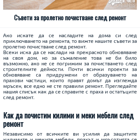
Съвети за пролетно почистване след ремонт
Ако искате да се насладите на дома си след
приключването на ремонта, то вижте нашите съвети за
пролетно почистване след ремонт.
Всеки иска да се наслади на прекрасното обновяване
на своя дом, но за съжаление това не би било
възможно, ако не се погрижим за почистването след
строителните дейности. Почти всички проекти за
обновяване са придружени от образуването на
прахови частици, които правят домът да изглежда
мръсен, все едно не сте правили ремонт. Прегледайте
нашия списък как да се справите с праха и остатъците
след ремонт.
Как да почистим килими и меки мебели след
ремонт
Независимо от всичките ви усилия да защитите
килимите и меките мебели, прахът и мръсотията се