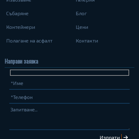
Събаряне
Блог
Контейнери
Цени
Полагане на асфалт
Контакти
Направи заявка
Име
Телефон
Запитване...
(задължително)
(задължително)