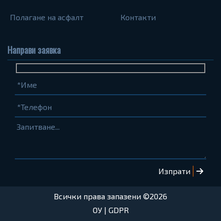
Полагане на асфалт
Контакти
Направи заявка
Име
Телефон
Запитване...
(задължително)
(задължително)
Всички права запазени ©2026
ОУ
|
GDPR