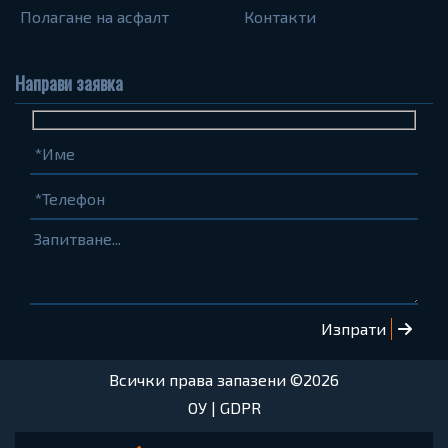
Полагане на асфалт
Контакти
Направи заявка
Име
Телефон
Запитване...
(задължително)
(задължително)
Всички права запазени ©2026
ОУ
|
GDPR