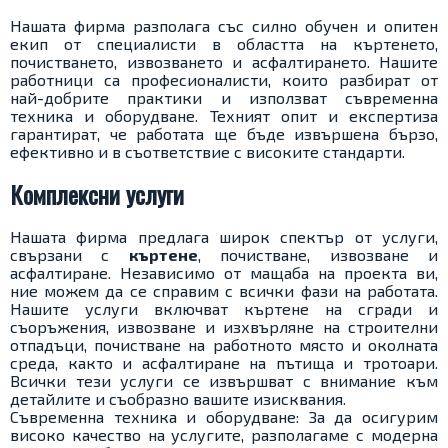
Нашата фирма разполага със силно обучен и опитен
екип от специалисти в областта на къртенето,
почистването, извозването и асфалтирането. Нашите
работници са професионалисти, които разбират от
най-добрите практики и използват съвременна
техника и оборудване. Техният опит и експертиза
гарантират, че работата ще бъде извършена бързо,
ефективно и в съответствие с високите стандарти.
Комплексни услуги
Нашата фирма предлага широк спектър от услуги,
свързани с
къртене
, почистване, извозване и
асфалтиране. Независимо от мащаба на проекта ви,
ние можем да се справим с всички фази на работата.
Нашите услуги включват къртене на сгради и
съоръжения, извозване и изхвърляне на строителни
отпадъци, почистване на работното място и околната
среда, както и асфалтиране на пътища и тротоари.
Всички тези услуги се извършват с внимание към
детайлите и съобразно вашите изисквания.
Съвременна техника и оборудване: За да осигурим
високо качество на услугите, разполагаме с модерна