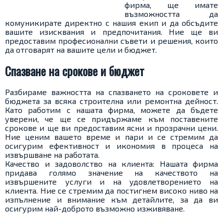
фирма, ще имате
възможността да
комуникирате директно с нашия екип и да обсъдите
вашите изисквания и предпочитания. Ние ще ви
предоставим професионални съвети и решения, които
да отговарят на вашите цели и бюджет.
Спазване на срокове и бюджет
Разбираме важността на спазването на сроковете и
бюджета за всяка строителна или ремонтна дейност.
Като работим с нашата фирма, можете да бъдете
уверени, че ще се придържаме към поставените
срокове и ще ви предоставим ясни и прозрачни цени.
Ние ценим вашето време и пари и се стремим да
осигурим ефективност и икономия в процеса на
извършване на работата.
Качество и задоволство на клиента: Нашата фирма
придава голямо значение на качеството на
извършените услуги и на удовлетворението на
клиента. Ние се стремим да постигнем високо ниво на
изпълнение и внимание към детайлите, за да ви
осигурим най-доброто възможно изживяване.