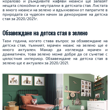
коралово и ръждивите кафяви нюанси ще запазят
нещата спокойни и неутрални в детската стая. Листата
в много нюанси на зелено и вдъхновени от папратите в
природата са чудесен начин за декориране на детска
стая за 2020/2021г.
Обзавеждане на детска стая в зелено
Тази година, когато става въпрос за обзавеждане на
детска стая, тъмният, мрачен нюанс на зелено ще е
много актуален. Макар да изглежда мрачен и
драматичен, това зелено може добре да се съчетае с
цялостния интериор. Обзавеждане на детска стая в
зелено ще е актуален за 2020/2021.