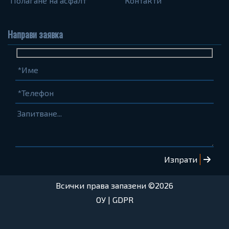
Полагане на асфалт
Контакти
Направи заявка
Име
Телефон
Запитване...
(задължително)
(задължително)
Всички права запазени ©2026
ОУ
|
GDPR