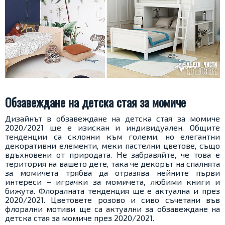
Обзавеждане на детска стая за момиче
Дизайнът в обзавеждане на детска стая за момиче
2020/2021 ще е изискан и индивидуален. Общите
тенденции са склонни към големи, но елегантни
декоративни елементи, меки пастелни цветове, също
вдъхновени от природата. Не забравяйте, че това е
територия на вашето дете, така че декорът на спалнята
за момичета трябва да отразява нейните първи
интереси – играчки за момичета, любими книги и
бижута. Флоралната тенденция ще е актуална и през
2020/2021. Цветовете розово и сиво съчетани във
флорални мотиви ще са актуални за обзавеждане на
детска стая за момиче през 2020/2021.