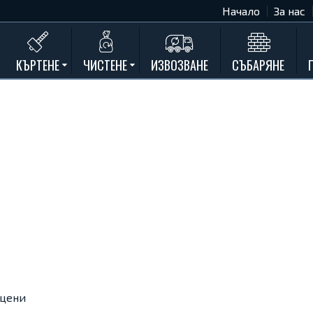
Начало
За нас
КЪРТЕНЕ
ЧИСТЕНЕ
ИЗВОЗВАНЕ
СЪБАРЯНЕ
Къртене на бетон
Почистване на мазета и тавани
Къртене на стени
Къртене на баня
Къртене на кухня
Къртене замазки и мозайки
Къртене комин
Къртене на асфалт
Къртене на дограма и подпрозорец
Къртене на дюшеме
 цени