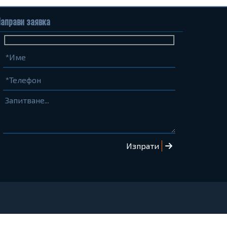
аправи заявка
Име
Телефон
Запитване...
(задължително)
(задължително)