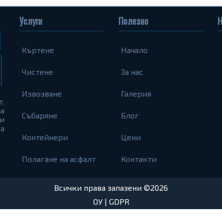
Услуги
Полезно
Н
Къртене
Начало
Чистене
За нас
Извозване
Галерия
т.
а
Събаряне
Блог
и
а
Контейнери
Цени
Полагане на асфалт
Контакти
Всички права запазени ©2026
ОУ
|
GDPR