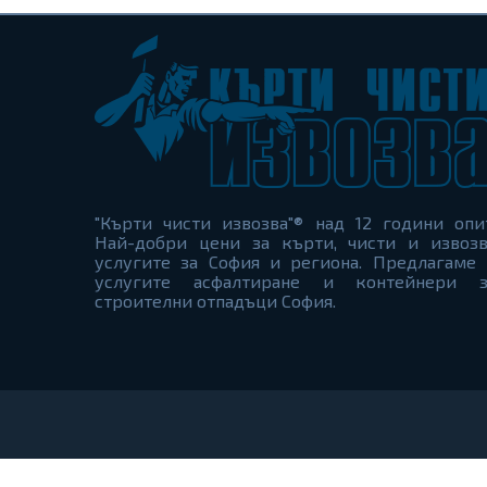
"Кърти чисти извозва"® над 12 години опи
Най-добри цени за кърти, чисти и извозв
услугите за София и региона. Предлагаме 
услугите асфалтиране и контейнери з
строителни отпадъци София.