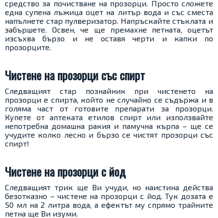
средство за почистване на прозорци. Просто сложете
една супена лъжица оцет на литър вода и със сместа
напълнете стар пулверизатор. Напръскайте стъклата и
забършете. Освен, че ще премахне петната, оцетът
изсъхва бързо и не оставя черти и капки по
прозорците.
Чистене на прозорци със спирт
Следващият стар познайник при чистенето на
прозорци е спирта, който не случайно се съдържа и в
голяма част от готовите препарати за прозорци.
Купете от аптеката етилов спирт или използвайте
непотребна домашна ракия и памучна кърпа – ще се
учудите колко лесно и бързо се чистят прозорци със
спирт!
Чистене на прозорци с йод
Следващият трик ще Ви учуди, но наистина действа
безотказно – чистене на прозорци с йод. Тук дозата е
50 мл на 2 литра вода, а ефектът му спрямо трайните
петна ще Ви изуми.