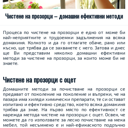
Чистене на прозорци – домашни ефективни методи
Процеса по чистене на прозорци е едно от може би
най-неприятните и трудоемки задължения на всяка
домакиня. Колкото и да го отлагате обаче, рано или
късно, ще трябва да се захванете с него. Затова и днес
ще Ви представим няколко домашни ефективни
методи за чистене на прозорци, за които може би не
знаете.
Чистене на прозорци с оцет
Домашните методи за почистване на прозорци се
предават от поколение на поколение и въпреки, че на
пазара има хиляди химически препарати, те си остават
изпитано и ефективно средство, което всяка домакиня
трябва да знае. На първо място по ефективност се
нарежда метода чистене на прозорци с оцет. Освен, че
можете да го използвате за лесно почистване на мека
мебел, той несъмнено е и най-ефикасното подръчно