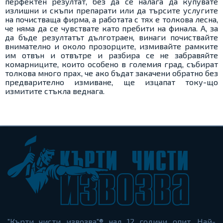
перфектен резултат, без да се налага да купувате
излишни и скъпи препарати или да търсите услугите
на почистваща фирма, а работата с тях е толкова лесна,
че няма да се чувствате като пребити на финала. А, за
да бъде резултатът дълготраен, винаги почиствайте
внимателно и около прозорците, измивайте рамките
им отвън и отвътре и разбира се не забравяйте
комарниците, които особено в големия град, събират
толкова много прах, че ако бъдат закачени обратно без
предварително измиване, ще изцапат току-що
измитите стъкла веднага.
"Кърти чисти извозва"® над 12 години опит. Най-