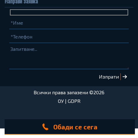
Направи заявка
Име
Телефон
Запитване...
(задължително)
(задължително)
Всички права запазени ©2026
ОУ
|
GDPR
Обади се сега