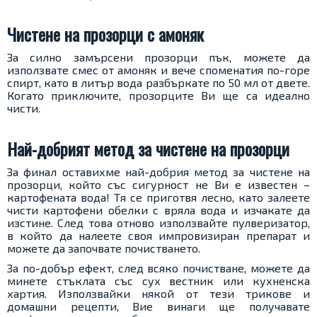
Чистене на прозорци с амоняк
За силно замърсени прозорци пък, можете да
използвате смес от амоняк и вече споменатия по-горе
спирт, като в литър вода разбъркате по 50 мл от двете.
Когато приключите, прозорците Ви ще са идеално
чисти.
Най-добрият метод за чистене на прозорци
За финал оставихме най-добрия метод за чистене на
прозорци, който със сигурност не Ви е известен –
картофената вода! Тя се приготвя лесно, като залеете
чисти картофени обелки с вряла вода и изчакате да
изстине. След това отново използвайте пулверизатор,
в който да налеете своя импровизиран препарат и
можете да започвате почистването.
За по-добър ефект, след всяко почистване, можете да
минете стъклата със сух вестник или кухненска
хартия. Използвайки някой от тези трикове и
домашни рецепти, Вие винаги ще получавате