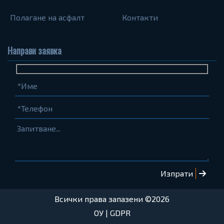
Полагане на асфалт
Контакти
Направи заявка
Име
Телефон
Запитване...
(задължително)
(задължително)
Всички права запазени ©2026
ОУ
|
GDPR