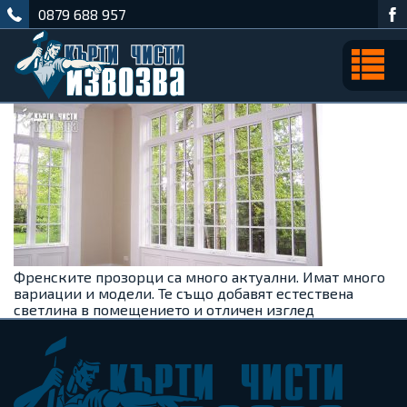
0879 688 957
Френските прозорци са много актуални. Имат много
вариации и модели. Те също добавят естествена
светлина в помещението и отличен изглед