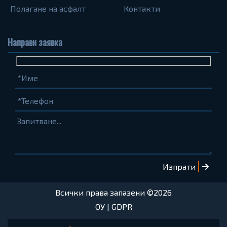
Полагане на асфалт
Контакти
Направи заявка
Име
Телефон
Запитване...
(задължително)
(задължително)
Всички права запазени ©2026
ОУ
|
GDPR