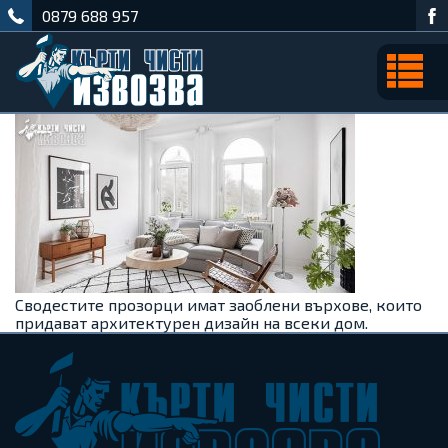
0879 688 957
Сводестите прозорци имат заоблени върхове, които
придават архитектурен дизайн на всеки дом.