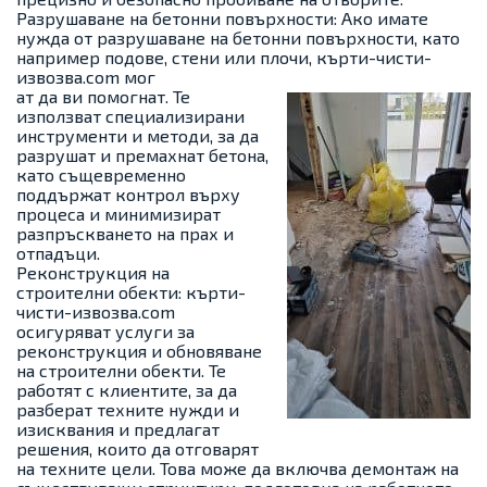
Разрушаване на бетонни повърхности: Ако имате
нужда от разрушаване на бетонни повърхности, като
например подове, стени или плочи, кърти-чисти-
извозва.com мог
ат да ви помогнат. Те
използват специализирани
инструменти и методи, за да
разрушат и премахнат бетона,
като същевременно
поддържат контрол върху
процеса и минимизират
разпръскването на прах и
отпадъци.
Реконструкция на
строителни обекти: кърти-
чисти-извозва.com
осигуряват услуги за
реконструкция и обновяване
на строителни обекти. Те
работят с клиентите, за да
разберат техните нужди и
изисквания и предлагат
решения, които да отговарят
на техните цели. Това може да включва демонтаж на