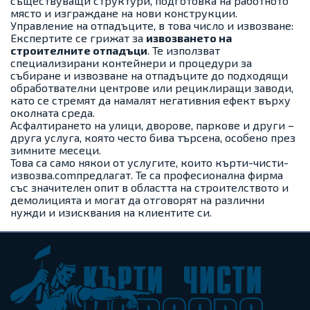
съществуващи структури, подготовка на работното
място и изграждане на нови конструкции.
Управление на отпадъците, в това число и извозване:
Експертите се грижат за
извозването на
строителните отпадъци
. Те използват
специализирани контейнери и процедури за
събиране и извозване на отпадъците до подходящи
обработвателни центрове или рециклиращи заводи,
като се стремят да намалят негативния ефект върху
околната среда.
Асфалтирането на улици, дворове, паркове и други –
друга услуга, която често бива търсена, особено през
зимните месеци.
Това са само някои от услугите, които кърти-чисти-
извозва.comпредлагат. Те са професионална фирма
със значителен опит в областта на строителството и
демолицията и могат да отговорят на различни
нужди и изисквания на клиентите си.