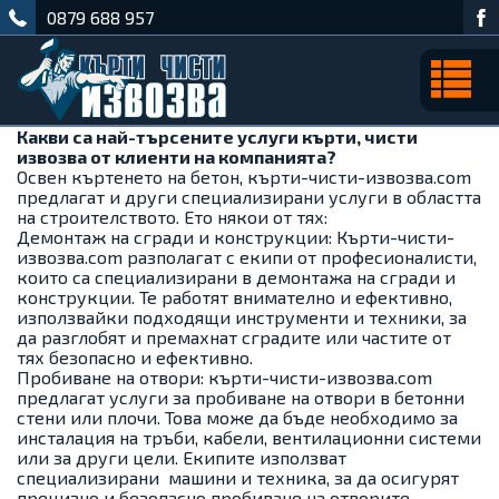
0879 688 957
Какви са най-търсените услуги кърти, чисти
извозва от клиенти на компанията?
Освен къртенето на бетон, кърти-чисти-извозва.com
предлагат и други специализирани услуги в областта
на строителството. Ето някои от тях:
Демонтаж на сгради и конструкции: Кърти-чисти-
извозва.com разполагат с екипи от професионалисти,
които са специализирани в демонтажа на сгради и
конструкции. Те работят внимателно и ефективно,
използвайки подходящи инструменти и техники, за
да разглобят и премахнат сградите или частите от
тях безопасно и ефективно.
Пробиване на отвори: кърти-чисти-извозва.com
предлагат услуги за пробиване на отвори в бетонни
стени или плочи. Това може да бъде необходимо за
инсталация на тръби, кабели, вентилационни системи
или за други цели. Екипите използват
специализирани машини и техника, за да осигурят
прецизно и безопасно пробиване на отворите.