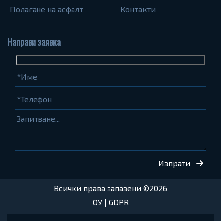
Полагане на асфалт
Контакти
Направи заявка
Име
Телефон
Запитване...
(задължително)
(задължително)
Всички права запазени ©2026
ОУ
|
GDPR