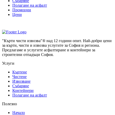
Събаряне
Полагане на асфалт
Промоции
Цени
"Кърти чисти извозва"® над 12 години опит. Най-добри цени
за кърти, чисти и извозва услугите за София и региона.
Предлагаме и услугите асфалтиране и контейнери за
строителни отпадъци София.
Услуги
Къртене
Чистене
Извозване
Събаряне
Контейнери
Полагане на асфалт
Полезно
Начало