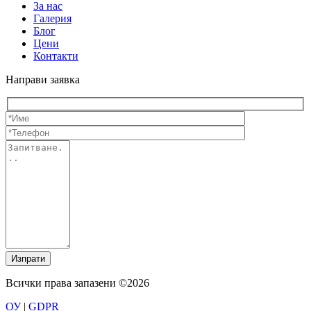
За нас
Галерия
Блог
Цени
Контакти
Направи заявка
Име
Телефон
(задължително)
(задължителн
Запитване...
Всички права запазени ©2026
ОУ
|
GDPR