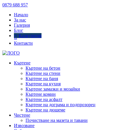
0879 688 957
Начало
За нас
Галерия
Блог
Калкулатор
Контакти
Къртене
Къртене на бетон
Къртене на стени
Къртене на баня
Къртене на кухня
Къртене замазки и мозайки
Къртене комин
Къртене на асфалт
Къртене на дограма и подпрозорец
Къртене на дюшеме
Чистене
Почистване на мазета и тавани
Извозване