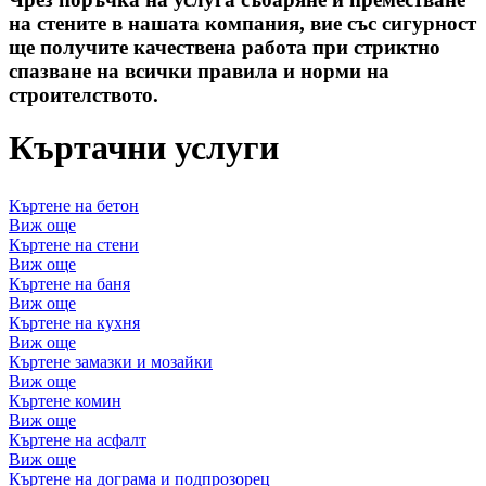
на стените в нашата компания, вие със сигурност
ще получите качествена работа при стриктно
спазване на всички правила и норми на
строителството.
Къртачни услуги
Къртене на бетон
Виж още
Къртене на стени
Виж още
Къртене на баня
Виж още
Къртене на кухня
Виж още
Къртене замазки и мозайки
Виж още
Къртене комин
Виж още
Къртене на асфалт
Виж още
Къртене на дограма и подпрозорец