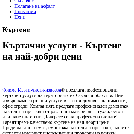
Събаряне
Полагане на асфалт
Промоции
Цени
Къртене
Къртачни услуги - Къртене
на най-добри цени
Фирма Кърти-чисти-извозва
® предлага професионални
къртачни услуги на територията на София и областта. Ние
извършваме къртачни услуги в частни домове, апартаменти,
офис сгради. Компанията предлага професионален демонтаж
на стени и прегради от различни материали – тухла, бетон
или панелни стени. Доверете се на професионалистите!
Гарантираме качествено къртене на най-добри цени.
Преди да започнем с демонтажа на стени и прегради, нашите
експерти извършат инспекционни проверки на всички