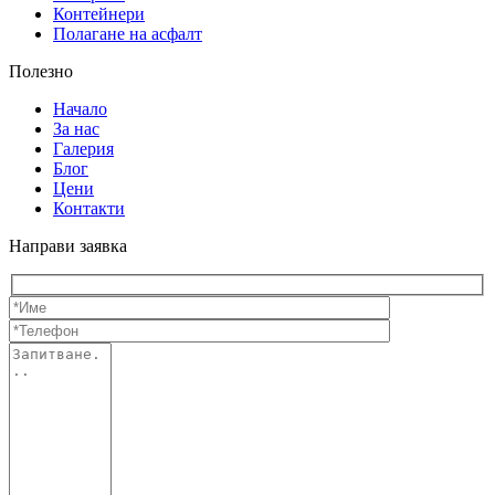
Контейнери
Полагане на асфалт
Полезно
Начало
За нас
Галерия
Блог
Цени
Контакти
Направи заявка
Име
Телефон
(задължително)
(задължителн
Запитване...