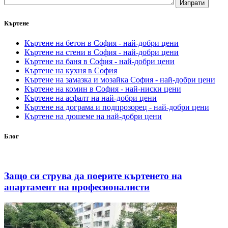
Къртене
Къртене на бетон в София - най-добри цени
Къртене на стени в София - най-добри цени
Къртене на баня в София - най-добри цени
Къртене на кухня в София
Къртене на замазка и мозайка София - най-добри цени
Къртене на комин в София - най-ниски цени
Къртене на асфалт на най-добри цени
Къртене на дограма и подпрозорец - най-добри цени
Къртене на дюшеме на най-добри цени
Блог
Защо си струва да поерите къртенето на
апартамент на професионалисти