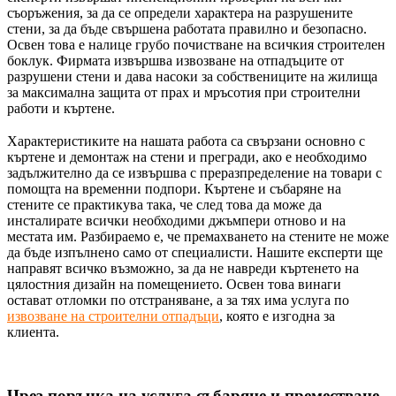
съоръжения, за да се определи характера на разрушените
стени, за да бъде свършена работата правилно и безопасно.
Освен това е налице грубо почистване на всичкия строителен
боклук. Фирмата извършва извозване на отпадъците от
разрушени стени и дава насоки за собствениците на жилища
за максимална защита от прах и мръсотия при строителни
работи и къртене.
Характеристиките на нашата работа са свързани основно с
къртене и демонтаж на стени и прегради, ако е необходимо
задължително да се извършва с преразпределение на товари с
помощта на временни подпори. Къртене и събаряне на
стените се практикува така, че след това да може да
инсталирате всички необходими джъмпери отново и на
местата им. Разбираемо е, че премахването на стените не може
да бъде изпълнено само от специалисти. Нашите експерти ще
направят всичко възможно, за да не навреди къртенето на
цялостния дизайн на помещението. Освен това винаги
остават отломки по отстраняване, а за тях има услуга по
извозване на строителни отпадъци
, която е изгодна за
клиента.
Чрез поръчка на услуга събаряне и преместване