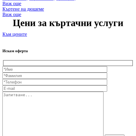
Виж още
Къртене на дюшеме
Виж още
Цени за къртачни услуги
Към цените
Искам оферта
Име
Фамилия
(задължително)
(задължителн
Телефон
(задължителн
e-
mail
Запитване...