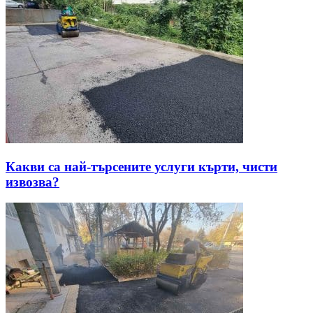
Какви са най-търсените услуги кърти, чисти
извозва?