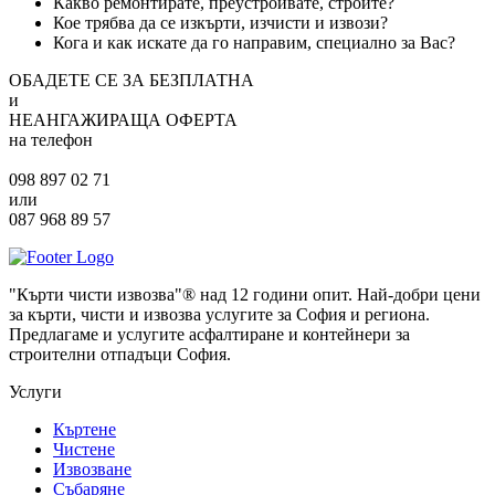
Какво ремонтирате, преустройвате, строите?
Кое трябва да се изкърти, изчисти и извози?
Кога и как искате да го направим, специално за Вас?
ОБАДЕТЕ СЕ ЗА БЕЗПЛАТНА
и
НЕАНГАЖИРАЩА ОФЕРТА
на телефон
098 897 02 71
или
087 968 89 57
"Кърти чисти извозва"® над 12 години опит. Най-добри цени
за кърти, чисти и извозва услугите за София и региона.
Предлагаме и услугите асфалтиране и контейнери за
строителни отпадъци София.
Услуги
Къртене
Чистене
Извозване
Събаряне