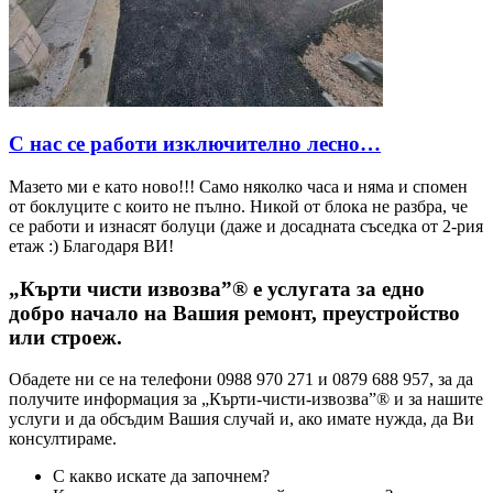
С нас се работи изключително лесно…
Мазето ми е като ново!!! Само няколко часа и няма и спомен
от боклуците с които не пълно. Никой от блока не разбра, че
се работи и изнасят болуци (даже и досадната съседка от 2-рия
етаж :) Благодаря ВИ!
„Кърти чисти извозва”® е услугата за едно
добро начало на Вашия ремонт, преустройство
или строеж.
Обадете ни се на телефони 0988 970 271 и 0879 688 957, за да
получите информация за „Кърти-чисти-извозва”® и за нашите
услуги и да обсъдим Вашия случай и, ако имате нужда, да Ви
консултираме.
С какво искате да започнем?