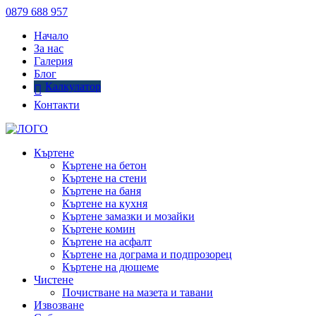
0879 688 957
Начало
За нас
Галерия
Блог
Калкулатор
Контакти
Къртене
Къртене на бетон
Къртене на стени
Къртене на баня
Къртене на кухня
Къртене замазки и мозайки
Къртене комин
Къртене на асфалт
Къртене на дограма и подпрозорец
Къртене на дюшеме
Чистене
Почистване на мазета и тавани
Извозване