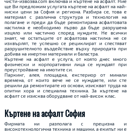
чисти-извозва.com
включва и къртене на асфалт. Ние
ще Ви предложим услугата къртене на асфалт на най-
ниски цени за София и региона. Разбира се, това е
материал с различна структура и технология на
полагане и преди да бъде ремонтирана асфалтовата
настилка е необходимо първо да бъде разрушена
изцяло или частично според нуждите. Не всички
знаят, че остатъците от асфалтова настилка не се
изхвърлят, те успешно се рециклират и спестяват
разрушителното въздействие върху природата при
добива на инертни материали и баластра.
Къртене на асфалт е услуга, от която днес много
физически и корпоративни лица се нуждаят при
преустройване на имотите си.
Паркинг, алея, площадка, екстериор от минали
времена, от които вече не се нуждаете, или сте
решили да ремонтирате из основи, изискват труда на
опитни хора и специална техника. За къртене на
асфалт се изисква оборудване от най-висок клас.
Къртене на асфалт София
Фирмата ни разполага с прецизна и
високотехнологична техника и машини, а екипът ни е