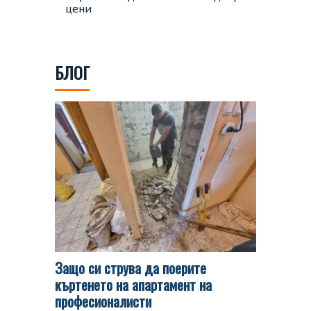
цени
БЛОГ
Защо си струва да поерите
Какви 
къртенето на апартамент на
кърти, 
професионалисти