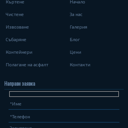
Къртене
Начало
Чистене
За нас
Извозване
Галерия
Събаряне
Блог
Контейнери
Цени
Полагане на асфалт
Контакти
Направи заявка
Име
Телефон
Запитване...
(задължително)
(задължително)