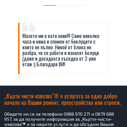
Мазето ми е като ново!!! Само няколко
часа и няма и спомен от боклуците с
които не пълно. Никой от блока не
разбра, че се работи и изнасят болуци
(даже и досадната съседка от 2-рия
етаж :) Благодаря ВИ!
„Кърти чисти извозва”® е услугата за едно добро
начало на Вашия ремонт, преустройство или строеж.
Обадете ни се на телефони 0988 970 271 и 0879 688
957, за да получите информация за „Кърти-чисти-
извозва”® и за нашите услуги и да обсъдим Вашия