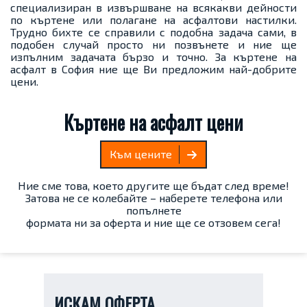
специализиран в извършване на всякакви дейности
по къртене или полагане на асфалтови настилки.
Трудно бихте се справили с подобна задача сами, в
подобен случай просто ни позвънете и ние ще
изпълним задачата бързо и точно. За къртене на
асфалт в София ние ще Ви предложим най-добрите
цени.
Къртене на асфалт цени
Към цените
Ние сме това, което другите ще бъдат след време!
Затова не се колебайте – наберете телефона или
попълнете
формата ни за оферта и ние ще се отзовем сега!
ИСКАМ ОФЕРТА