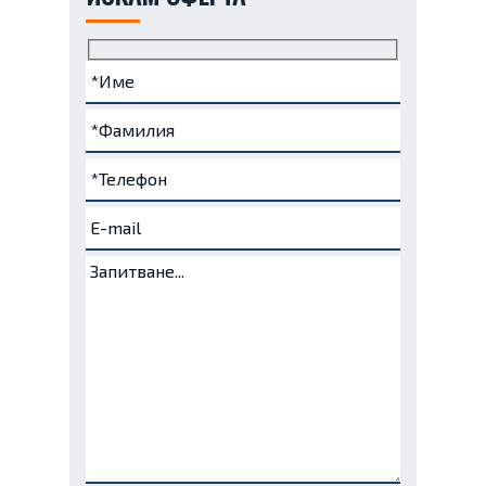
Име
Фамилия
Телефон
e-
Запитване...
(задължително)
(задължително)
(задължително)
mail