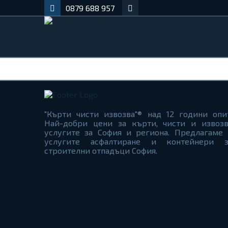
0879 688 957
"Кърти чисти извозва"® над 12 години опи
Най-добри цени за кърти, чисти и извозв
услугите за София и региона. Предлагаме 
услугите асфалтиране и контейнери з
строителни отпадъци София.