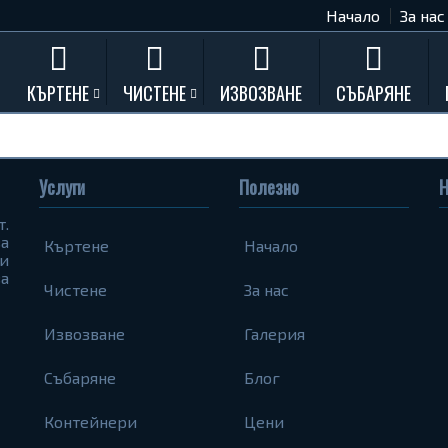
Начало
За нас
КЪРТЕНЕ
ЧИСТЕНЕ
ИЗВОЗВАНЕ
СЪБАРЯНЕ
Къртене на бетон
Почистване на мазета и тавани
Къртене на стени
Услуги
Полезно
Н
Къртене на баня
т.
Къртене на кухня
а
Къртене
Начало
и
Къртене замазки и мозайки
а
Чистене
За нас
Къртене комин
Къртене на асфалт
Извозване
Галерия
Къртене на дограма и подпрозорец
Събаряне
Блог
Къртене на дюшеме
Контейнери
Цени